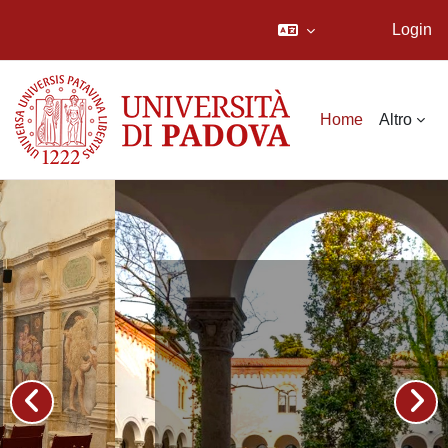
Login
Vai al contenuto principale
Home
Altro
Dipartimento
di Studi
linguistici e