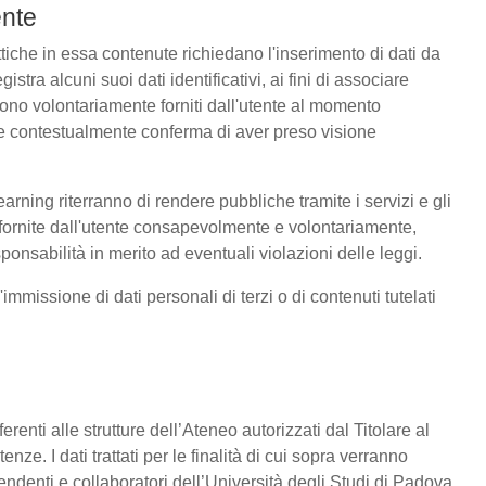
ente
ttiche in essa contenute richiedano l'inserimento di dati da
istra alcuni suoi dati identificativi, ai fini di associare
tendono volontariamente forniti dall'utente al momento
quale contestualmente conferma di aver preso visione
arning riterranno di rendere pubbliche tramite i servizi e gli
fornite dall'utente consapevolmente e volontariamente,
onsabilità in merito ad eventuali violazioni delle leggi.
'immissione di dati personali di terzi o di contenuti tutelati
afferenti alle strutture dell’Ateneo autorizzati dal Titolare al
nze. I dati trattati per le finalità di cui sopra verranno
denti e collaboratori dell’Università degli Studi di Padova