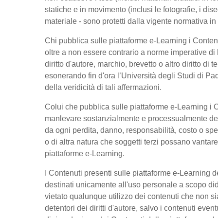
statiche e in movimento (inclusi le fotografie, i diseg
materiale - sono protetti dalla vigente normativa in 
Chi pubblica sulle piattaforme e-Learning i Conte
oltre a non essere contrario a norme imperative di l
diritto d'autore, marchio, brevetto o altro diritto di
esonerando fin d'ora l’Università degli Studi di P
della veridicità di tali affermazioni.
Colui che pubblica sulle piattaforme e-Learning i 
manlevare sostanzialmente e processualmente del
da ogni perdita, danno, responsabilità, costo o sp
o di altra natura che soggetti terzi possano vantare
piattaforme e-Learning.
I Contenuti presenti sulle piattaforme e-Learning d
destinati unicamente all'uso personale a scopo did
vietato qualunque utilizzo dei contenuti che non si
detentori dei diritti d'autore, salvo i contenuti ev