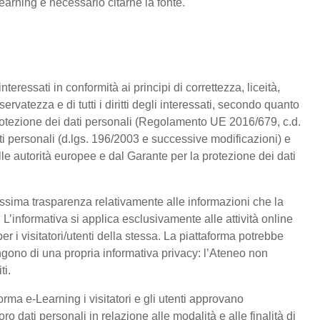
earning è necessario citarne la fonte.
nteressati in conformità ai principi di correttezza, liceità,
ervatezza e di tutti i diritti degli interessati, secondo quanto
otezione dei dati personali (Regolamento UE 2016/679, c.d.
i personali (d.lgs. 196/2003 e successive modificazioni) e
lle autorità europee e dal Garante per la protezione dei dati
assima trasparenza relativamente alle informazioni che la
. L’informativa si applica esclusivamente alle attività online
r i visitatori/utenti della stessa. La piattaforma potrebbe
ngono di una propria informativa privacy: l’Ateneo non
ti.
rma e-Learning i visitatori e gli utenti approvano
o dati personali in relazione alle modalità e alle finalità di