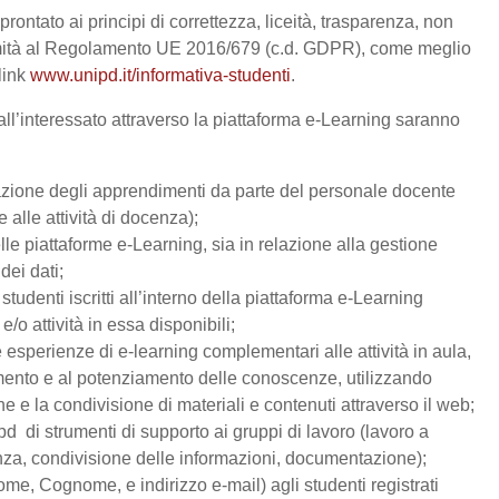
prontato ai principi di correttezza, liceità, trasparenza, non
ormità al Regolamento UE 2016/679 (c.d. GDPR), come meglio
 link
www.unipd.it/informativa-studenti
.
all’interessato attraverso la piattaforma e-Learning saranno
lutazione degli apprendimenti da parte del personale docente
alle attività di docenza);
lle piattaforme e-Learning, sia in relazione alla gestione
dei dati;
studenti iscritti all’interno della piattaforma e-Learning
e/o attività in essa disponibili;
are esperienze di e-learning complementari alle attività in aula,
dimento e al potenziamento delle conoscenze, utilizzando
 e la condivisione di materiali e contenuti attraverso il web;
 di strumenti di supporto ai gruppi di lavoro (lavoro a
enza, condivisione delle informazioni, documentazione);
Nome, Cognome, e indirizzo e-mail) agli studenti registrati