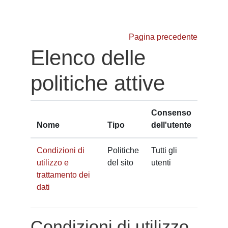
Vai al contenuto principale
Pagina precedente
Elenco delle
politiche attive
Consenso
Nome
Tipo
dell'utente
Condizioni di
Politiche
Tutti gli
utilizzo e
del sito
utenti
trattamento dei
dati
Condizioni di utilizzo