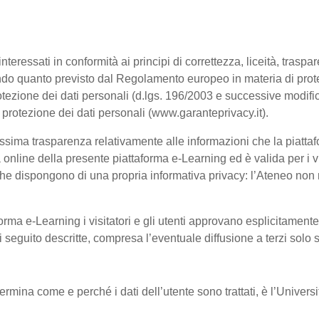
interessati in conformità ai principi di correttezza, liceità, trasp
, secondo quanto previsto dal Regolamento europeo in materia di p
tezione dei dati personali (d.lgs. 196/2003 e successive modific
a protezione dei dati personali (www.garanteprivacy.it).
ssima trasparenza relativamente alle informazioni che la piattafo
à online della presente piattaforma e-Learning ed è valida per i vi
he dispongono di una propria informativa privacy: l’Ateneo non ri
orma e-Learning i visitatori e gli utenti approvano esplicitament
 di seguito descritte, compresa l’eventuale diffusione a terzi solo
termina come e perché i dati dell’utente sono trattati, è l’Univer