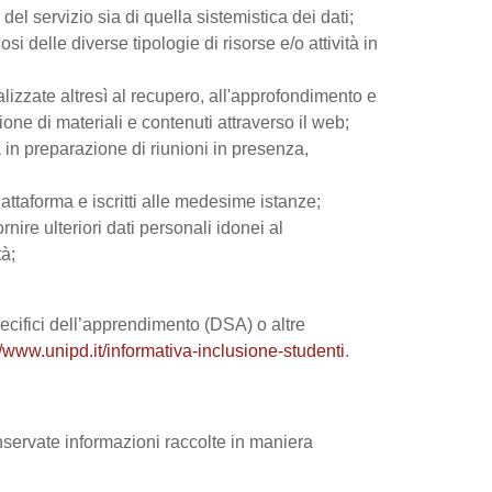
el servizio sia di quella sistemistica dei dati;
si delle diverse tipologie di risorse e/o attività in
nalizzate altresì al recupero, all'approfondimento e
ne di materiali e contenuti attraverso il web;
 in preparazione di riunioni in presenza,
iattaforma e iscritti alle medesime istanze;
rnire ulteriori dati personali idonei al
tà;
 specifici dell’apprendimento (DSA) o altre
//www.unipd.it/informativa-inclusione-studenti
.
onservate informazioni raccolte in maniera