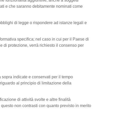
ne funzionalità aggiuntive, anche a soggetti
ressati e che saranno debitamente nominati come
obblighi di legge o rispondere ad istanze legali e
nformativa specifica; nel caso in cui per il Paese di
di protezione, verrà richiesto il consenso per
tà sopra indicate e conservati per il tempo
riguardo al principio di limitazione della
cazione di attività svolte e altre finalità
do questo non contrasti con quanto previsto in merito