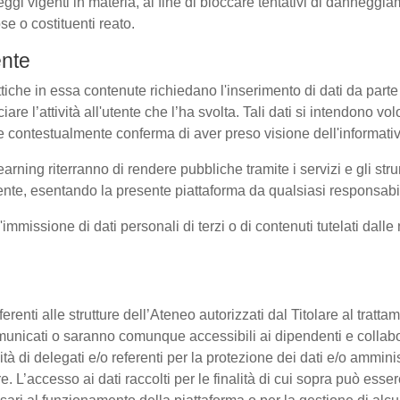
eggi vigenti in materia, al fine di bloccare tentativi di dannegg
se o costituenti reato.
ente
ttiche in essa contenute richiedano l'inserimento di dati da parte 
sociare l’attività all'utente che l’ha svolta. Tali dati si intendono 
uale contestualmente conferma di aver preso visione dell'informati
earning riterranno di rendere pubbliche tramite i servizi e gli s
te, esentando la presente piattaforma da qualsiasi responsabilit
l'immissione di dati personali di terzi o di contenuti tutelati dall
 afferenti alle strutture dell’Ateneo autorizzati dal Titolare al tra
o comunicati o saranno comunque accessibili ai dipendenti e collab
ità di delegati e/o referenti per la protezione dei dati e/o amminis
e. L’accesso ai dati raccolti per le finalità di cui sopra può esse