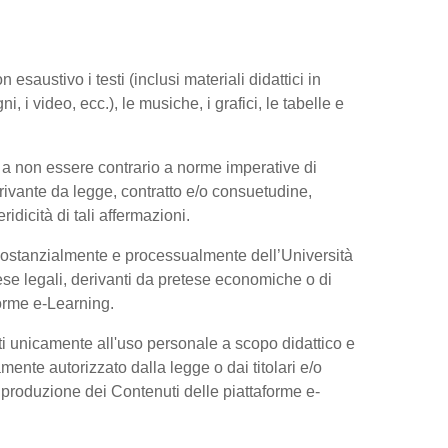
esaustivo i testi (inclusi materiali didattici in
, i video, ecc.), le musiche, i grafici, le tabelle e
 a non essere contrario a norme imperative di
 derivante da legge, contratto e/o consuetudine,
dicità di tali affermazioni.
 sostanzialmente e processualmente dell’Università
se legali, derivanti da pretese economiche o di
forme e-Learning.
ti unicamente all'uso personale a scopo didattico e
ente autorizzato dalla legge o dai titolari e/o
riproduzione dei Contenuti delle piattaforme e-