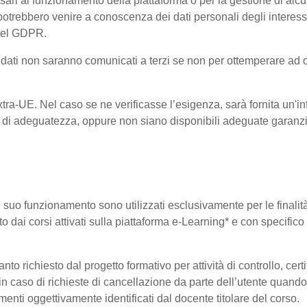
ri al funzionamento della piattaforma o per la gestione di alcu
ta, potrebbero venire a conoscenza dei dati personali degli inte
 del GDPR.
 i dati non saranno comunicati a terzi se non per ottemperare ad 
 Extra-UE. Nel caso se ne verificasse l’esigenza, sarà fornita un'i
di adeguatezza, oppure non siano disponibili adeguate garanzie 
 il suo funzionamento sono utilizzati esclusivamente per le finali
o dai corsi attivati sulla piattaforma e-Learning* e con specifico 
o richiesto dal progetto formativo per attività di controllo, certifi
i in caso di richieste di cancellazione da parte dell’utente quan
elementi oggettivamente identificati dal docente titolare del corso.