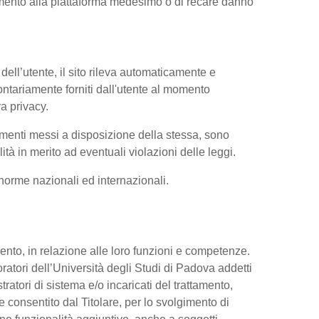
iamento alla piattaforma medesimo o di recare danno
dell’utente, il sito rileva automaticamente e
volontariamente forniti dall'utente al momento
va privacy.
trumenti messi a disposizione della stessa, sono
à in merito ad eventuali violazioni delle leggi.
e norme nazionali ed internazionali.
ttamento, in relazione alle loro funzioni e competenze.
oratori dell’Università degli Studi di Padova addetti
tratori di sistema e/o incaricati del trattamento,
re consentito dal Titolare, per lo svolgimento di