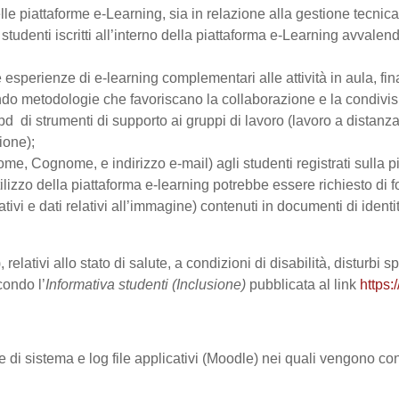
le piattaforme e-Learning, sia in relazione alla gestione tecnica d
studenti iscritti all’interno della piattaforma e-Learning avvalendo
are esperienze di e-learning complementari alle attività in aula, fi
do metodologie che favoriscano la collaborazione e la condivisio
 di strumenti di supporto ai gruppi di lavoro (lavoro a distanza
ione);
Nome, Cognome, e indirizzo e-mail) agli studenti registrati sulla p
tilizzo della piattaforma e-learning potrebbe essere richiesto di fo
ativi e dati relativi all’immagine) contenuti in documenti di identi
 relativi allo stato di salute, a condizioni di disabilità, disturbi
condo l’
Informativa studenti (Inclusione)
pubblicata al link
https:
le di sistema e log file applicativi (Moodle) nei quali vengono c