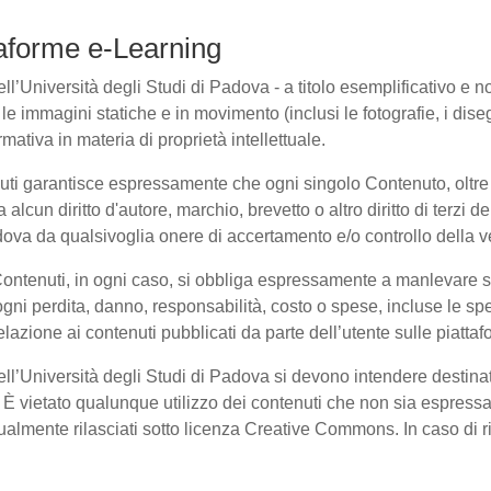
ttaforme e-Learning
l’Università degli Studi di Padova - a titolo esemplificativo e non 
e immagini statiche e in movimento (inclusi le fotografie, i disegni
rmativa in materia di proprietà intellettuale.
nuti garantisce espressamente che ogni singolo Contenuto, oltre
a alcun diritto d'autore, marchio, brevetto o altro diritto di terzi
ova da qualsivoglia onere di accertamento e/o controllo della veri
 Contenuti, in ogni caso, si obbliga espressamente a manlevare
i perdita, danno, responsabilità, costo o spese, incluse le spe
elazione ai contenuti pubblicati da parte dell’utente sulle piatta
dell’Università degli Studi di Padova si devono intendere destina
È vietato qualunque utilizzo dei contenuti che non sia espressam
entualmente rilasciati sotto licenza Creative Commons. In caso di 