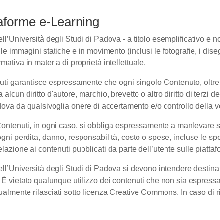
ttaforme e-Learning
l’Università degli Studi di Padova - a titolo esemplificativo e non 
e immagini statiche e in movimento (inclusi le fotografie, i disegni
rmativa in materia di proprietà intellettuale.
nuti garantisce espressamente che ogni singolo Contenuto, oltre
a alcun diritto d'autore, marchio, brevetto o altro diritto di terzi
ova da qualsivoglia onere di accertamento e/o controllo della veri
 Contenuti, in ogni caso, si obbliga espressamente a manlevare
i perdita, danno, responsabilità, costo o spese, incluse le spe
elazione ai contenuti pubblicati da parte dell’utente sulle piatta
dell’Università degli Studi di Padova si devono intendere destina
È vietato qualunque utilizzo dei contenuti che non sia espressam
entualmente rilasciati sotto licenza Creative Commons. In caso di 