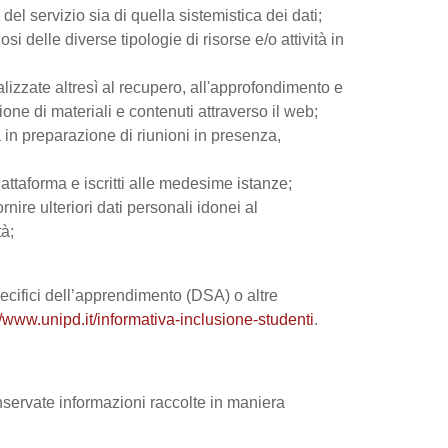
el servizio sia di quella sistemistica dei dati;
si delle diverse tipologie di risorse e/o attività in
nalizzate altresì al recupero, all'approfondimento e
ne di materiali e contenuti attraverso il web;
 in preparazione di riunioni in presenza,
iattaforma e iscritti alle medesime istanze;
rnire ulteriori dati personali idonei al
tà;
 specifici dell’apprendimento (DSA) o altre
//www.unipd.it/informativa-inclusione-studenti
.
onservate informazioni raccolte in maniera