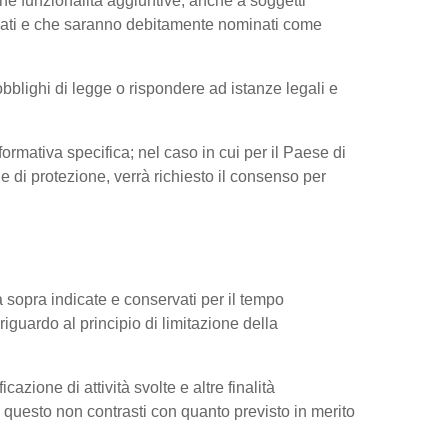
ne funzionalità aggiuntive, anche a soggetti
ressati e che saranno debitamente nominati come
obblighi di legge o rispondere ad istanze legali e
nformativa specifica; nel caso in cui per il Paese di
di protezione, verrà richiesto il consenso per
tà sopra indicate e conservati per il tempo
riguardo al principio di limitazione della
cazione di attività svolte e altre finalità
do questo non contrasti con quanto previsto in merito