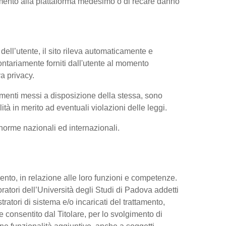
iamento alla piattaforma medesimo o di recare danno
dell’utente, il sito rileva automaticamente e
volontariamente forniti dall'utente al momento
va privacy.
trumenti messi a disposizione della stessa, sono
à in merito ad eventuali violazioni delle leggi.
e norme nazionali ed internazionali.
ttamento, in relazione alle loro funzioni e competenze.
oratori dell’Università degli Studi di Padova addetti
tratori di sistema e/o incaricati del trattamento,
re consentito dal Titolare, per lo svolgimento di