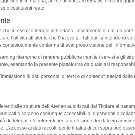
eggi vigenti in materia, al fine di bloccare tentativi di dannegg
se o costituenti reato.
ente
ttiche in essa contenute richiedano l'inserimento di dati da parte 
sociare l’attività all'utente che l’ha svolta. Tali dati si intendono 
uale contestualmente conferma di aver preso visione dell'informati
earning riterranno di rendere pubbliche tramite i servizi e gli s
te, esentando la presente piattaforma da qualsiasi responsabilit
l'immissione di dati personali di terzi o di contenuti tutelati dall
 afferenti alle strutture dell’Ateneo autorizzati dal Titolare al tra
o comunicati o saranno comunque accessibili ai dipendenti e collab
ità di delegati e/o referenti per la protezione dei dati e/o amminis
e. L’accesso ai dati raccolti per le finalità di cui sopra può esse