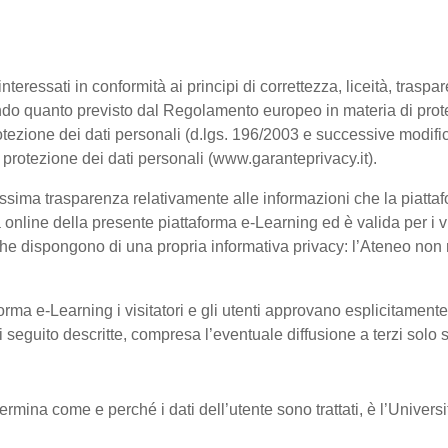
interessati in conformità ai principi di correttezza, liceità, trasp
, secondo quanto previsto dal Regolamento europeo in materia di p
tezione dei dati personali (d.lgs. 196/2003 e successive modific
a protezione dei dati personali (www.garanteprivacy.it).
ssima trasparenza relativamente alle informazioni che la piattafo
à online della presente piattaforma e-Learning ed è valida per i vi
he dispongono di una propria informativa privacy: l’Ateneo non ri
orma e-Learning i visitatori e gli utenti approvano esplicitament
 di seguito descritte, compresa l’eventuale diffusione a terzi solo
termina come e perché i dati dell’utente sono trattati, è l’Univer