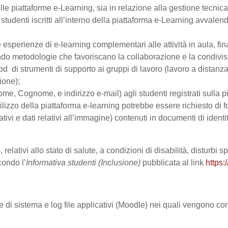
le piattaforme e-Learning, sia in relazione alla gestione tecnica d
studenti iscritti all’interno della piattaforma e-Learning avvalendo
are esperienze di e-learning complementari alle attività in aula, fi
do metodologie che favoriscano la collaborazione e la condivisio
 di strumenti di supporto ai gruppi di lavoro (lavoro a distanza
ione);
Nome, Cognome, e indirizzo e-mail) agli studenti registrati sulla p
tilizzo della piattaforma e-learning potrebbe essere richiesto di fo
ativi e dati relativi all’immagine) contenuti in documenti di identi
 relativi allo stato di salute, a condizioni di disabilità, disturbi
condo l’
Informativa studenti (Inclusione)
pubblicata al link
https:
le di sistema e log file applicativi (Moodle) nei quali vengono c