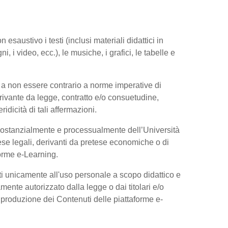
esaustivo i testi (inclusi materiali didattici in
, i video, ecc.), le musiche, i grafici, le tabelle e
 a non essere contrario a norme imperative di
 derivante da legge, contratto e/o consuetudine,
dicità di tali affermazioni.
 sostanzialmente e processualmente dell’Università
se legali, derivanti da pretese economiche o di
forme e-Learning.
ti unicamente all'uso personale a scopo didattico e
ente autorizzato dalla legge o dai titolari e/o
riproduzione dei Contenuti delle piattaforme e-