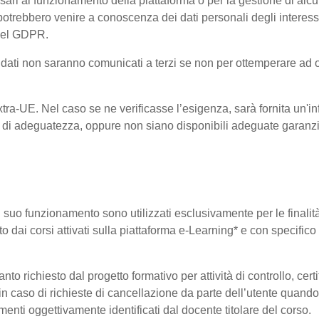
ri al funzionamento della piattaforma o per la gestione di alcu
ta, potrebbero venire a conoscenza dei dati personali degli inte
 del GDPR.
 i dati non saranno comunicati a terzi se non per ottemperare ad 
 Extra-UE. Nel caso se ne verificasse l’esigenza, sarà fornita un'i
di adeguatezza, oppure non siano disponibili adeguate garanzie 
 il suo funzionamento sono utilizzati esclusivamente per le finali
o dai corsi attivati sulla piattaforma e-Learning* e con specifico 
o richiesto dal progetto formativo per attività di controllo, certifi
i in caso di richieste di cancellazione da parte dell’utente quan
elementi oggettivamente identificati dal docente titolare del corso.