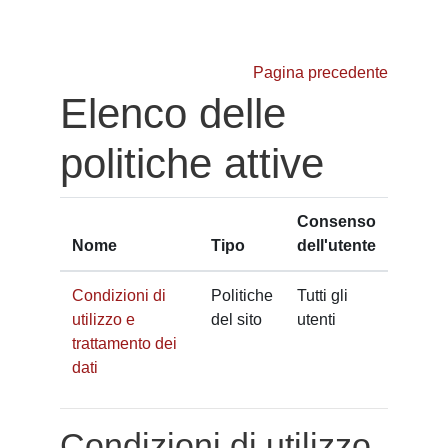
Vai al contenuto principale
Pagina precedente
Elenco delle
politiche attive
Consenso
Nome
Tipo
dell'utente
Condizioni di
Politiche
Tutti gli
utilizzo e
del sito
utenti
trattamento dei
dati
Condizioni di utilizzo