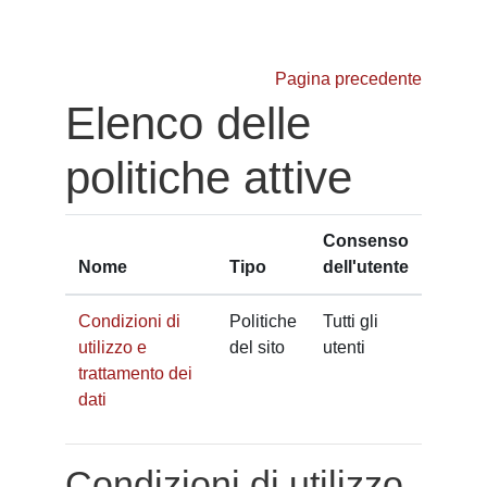
Vai al contenuto principale
Pagina precedente
Elenco delle
politiche attive
Consenso
Nome
Tipo
dell'utente
Condizioni di
Politiche
Tutti gli
utilizzo e
del sito
utenti
trattamento dei
dati
Condizioni di utilizzo