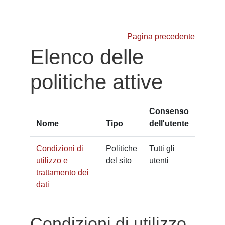
Vai al contenuto principale
Pagina precedente
Elenco delle
politiche attive
Consenso
Nome
Tipo
dell'utente
Condizioni di
Politiche
Tutti gli
utilizzo e
del sito
utenti
trattamento dei
dati
Condizioni di utilizzo