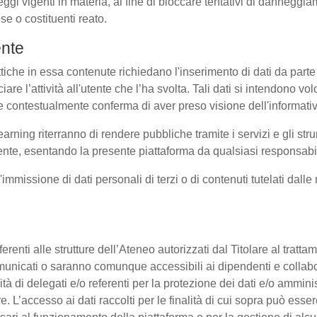
eggi vigenti in materia, al fine di bloccare tentativi di dannegg
se o costituenti reato.
ente
ttiche in essa contenute richiedano l'inserimento di dati da parte 
sociare l’attività all'utente che l’ha svolta. Tali dati si intendono 
uale contestualmente conferma di aver preso visione dell'informati
earning riterranno di rendere pubbliche tramite i servizi e gli s
te, esentando la presente piattaforma da qualsiasi responsabilit
l'immissione di dati personali di terzi o di contenuti tutelati dall
 afferenti alle strutture dell’Ateneo autorizzati dal Titolare al tra
o comunicati o saranno comunque accessibili ai dipendenti e collab
ità di delegati e/o referenti per la protezione dei dati e/o amminis
e. L’accesso ai dati raccolti per le finalità di cui sopra può esse