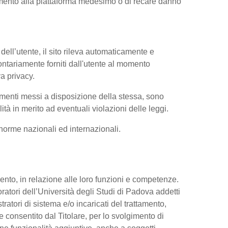
iamento alla piattaforma medesimo o di recare danno
dell’utente, il sito rileva automaticamente e
volontariamente forniti dall'utente al momento
va privacy.
trumenti messi a disposizione della stessa, sono
à in merito ad eventuali violazioni delle leggi.
e norme nazionali ed internazionali.
ttamento, in relazione alle loro funzioni e competenze.
oratori dell’Università degli Studi di Padova addetti
tratori di sistema e/o incaricati del trattamento,
re consentito dal Titolare, per lo svolgimento di