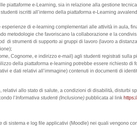
le piattaforme e-Learning, sia in relazione alla gestione tecnica d
studenti iscritti all’interno della piattaforma e-Learning avvalendo
are esperienze di e-learning complementari alle attività in aula, fi
do metodologie che favoriscano la collaborazione e la condivisio
 di strumenti di supporto ai gruppi di lavoro (lavoro a distanza
ione);
Nome, Cognome, e indirizzo e-mail) agli studenti registrati sulla p
tilizzo della piattaforma e-learning potrebbe essere richiesto di fo
ativi e dati relativi all’immagine) contenuti in documenti di identi
 relativi allo stato di salute, a condizioni di disabilità, disturbi
condo l’
Informativa studenti (Inclusione)
pubblicata al link
https:
le di sistema e log file applicativi (Moodle) nei quali vengono c