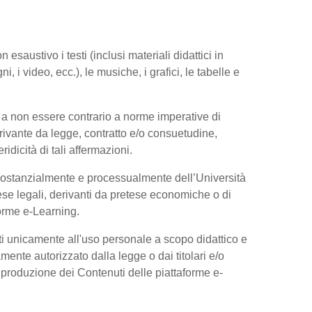
esaustivo i testi (inclusi materiali didattici in
, i video, ecc.), le musiche, i grafici, le tabelle e
 a non essere contrario a norme imperative di
 derivante da legge, contratto e/o consuetudine,
dicità di tali affermazioni.
 sostanzialmente e processualmente dell’Università
se legali, derivanti da pretese economiche o di
forme e-Learning.
ti unicamente all'uso personale a scopo didattico e
ente autorizzato dalla legge o dai titolari e/o
riproduzione dei Contenuti delle piattaforme e-