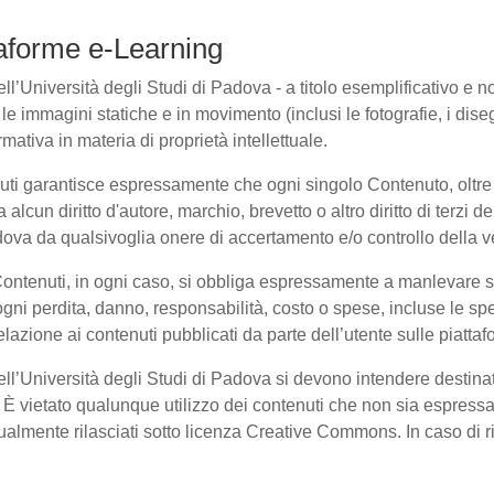
ttaforme e-Learning
l’Università degli Studi di Padova - a titolo esemplificativo e non 
e immagini statiche e in movimento (inclusi le fotografie, i disegni
rmativa in materia di proprietà intellettuale.
nuti garantisce espressamente che ogni singolo Contenuto, oltre
a alcun diritto d'autore, marchio, brevetto o altro diritto di terzi
ova da qualsivoglia onere di accertamento e/o controllo della veri
 Contenuti, in ogni caso, si obbliga espressamente a manlevare
i perdita, danno, responsabilità, costo o spese, incluse le spe
elazione ai contenuti pubblicati da parte dell’utente sulle piatta
dell’Università degli Studi di Padova si devono intendere destina
È vietato qualunque utilizzo dei contenuti che non sia espressam
entualmente rilasciati sotto licenza Creative Commons. In caso di 