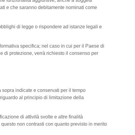
ne funzionalità aggiuntive, anche a soggetti
ressati e che saranno debitamente nominati come
obblighi di legge o rispondere ad istanze legali e
nformativa specifica; nel caso in cui per il Paese di
di protezione, verrà richiesto il consenso per
tà sopra indicate e conservati per il tempo
riguardo al principio di limitazione della
cazione di attività svolte e altre finalità
do questo non contrasti con quanto previsto in merito