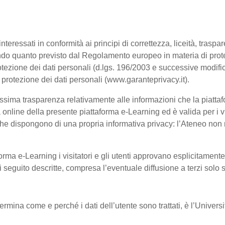
interessati in conformità ai principi di correttezza, liceità, trasp
, secondo quanto previsto dal Regolamento europeo in materia di p
tezione dei dati personali (d.lgs. 196/2003 e successive modific
a protezione dei dati personali (www.garanteprivacy.it).
ssima trasparenza relativamente alle informazioni che la piattafo
à online della presente piattaforma e-Learning ed è valida per i vi
he dispongono di una propria informativa privacy: l’Ateneo non ri
orma e-Learning i visitatori e gli utenti approvano esplicitament
 di seguito descritte, compresa l’eventuale diffusione a terzi solo
termina come e perché i dati dell’utente sono trattati, è l’Univer