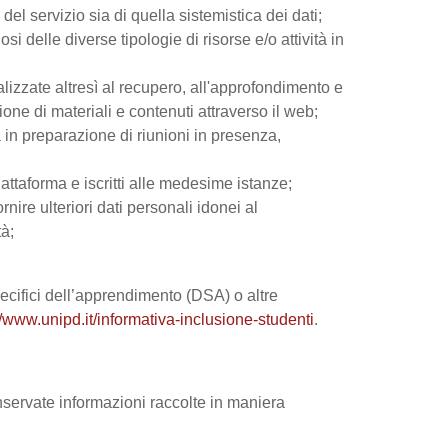
el servizio sia di quella sistemistica dei dati;
si delle diverse tipologie di risorse e/o attività in
nalizzate altresì al recupero, all'approfondimento e
ne di materiali e contenuti attraverso il web;
 in preparazione di riunioni in presenza,
iattaforma e iscritti alle medesime istanze;
rnire ulteriori dati personali idonei al
tà;
 specifici dell’apprendimento (DSA) o altre
//www.unipd.it/informativa-inclusione-studenti
.
onservate informazioni raccolte in maniera