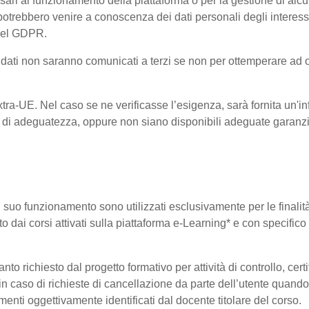
ri al funzionamento della piattaforma o per la gestione di alcu
ta, potrebbero venire a conoscenza dei dati personali degli inte
 del GDPR.
 i dati non saranno comunicati a terzi se non per ottemperare ad 
 Extra-UE. Nel caso se ne verificasse l’esigenza, sarà fornita un'i
di adeguatezza, oppure non siano disponibili adeguate garanzie 
 il suo funzionamento sono utilizzati esclusivamente per le finali
o dai corsi attivati sulla piattaforma e-Learning* e con specifico 
o richiesto dal progetto formativo per attività di controllo, certifi
i in caso di richieste di cancellazione da parte dell’utente quan
elementi oggettivamente identificati dal docente titolare del corso.