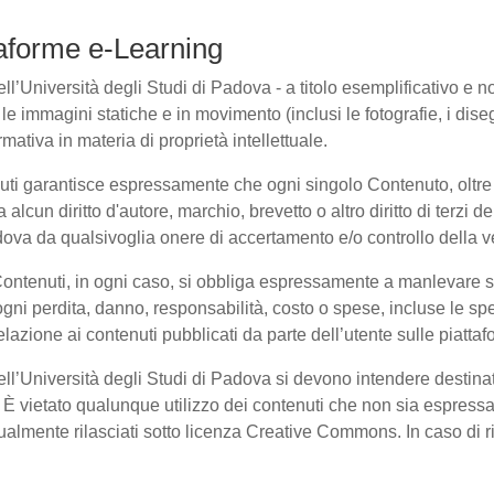
ttaforme e-Learning
l’Università degli Studi di Padova - a titolo esemplificativo e non 
e immagini statiche e in movimento (inclusi le fotografie, i disegni
rmativa in materia di proprietà intellettuale.
nuti garantisce espressamente che ogni singolo Contenuto, oltre
a alcun diritto d'autore, marchio, brevetto o altro diritto di terzi
ova da qualsivoglia onere di accertamento e/o controllo della veri
 Contenuti, in ogni caso, si obbliga espressamente a manlevare
i perdita, danno, responsabilità, costo o spese, incluse le spe
elazione ai contenuti pubblicati da parte dell’utente sulle piatta
dell’Università degli Studi di Padova si devono intendere destina
È vietato qualunque utilizzo dei contenuti che non sia espressam
entualmente rilasciati sotto licenza Creative Commons. In caso di 