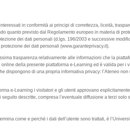
interessati in conformità ai principi di correttezza, liceità, trasp
, secondo quanto previsto dal Regolamento europeo in materia di p
tezione dei dati personali (d.lgs. 196/2003 e successive modific
a protezione dei dati personali (www.garanteprivacy.it).
ssima trasparenza relativamente alle informazioni che la piattafo
à online della presente piattaforma e-Learning ed è valida per i vi
he dispongono di una propria informativa privacy: l’Ateneo non ri
orma e-Learning i visitatori e gli utenti approvano esplicitament
 di seguito descritte, compresa l’eventuale diffusione a terzi solo
termina come e perché i dati dell’utente sono trattati, è l’Univer