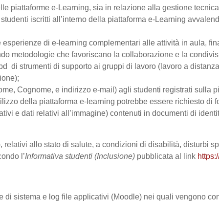
le piattaforme e-Learning, sia in relazione alla gestione tecnica d
studenti iscritti all’interno della piattaforma e-Learning avvalendo
are esperienze di e-learning complementari alle attività in aula, fi
do metodologie che favoriscano la collaborazione e la condivisio
 di strumenti di supporto ai gruppi di lavoro (lavoro a distanza
ione);
Nome, Cognome, e indirizzo e-mail) agli studenti registrati sulla p
tilizzo della piattaforma e-learning potrebbe essere richiesto di fo
ativi e dati relativi all’immagine) contenuti in documenti di identi
 relativi allo stato di salute, a condizioni di disabilità, disturbi
condo l’
Informativa studenti (Inclusione)
pubblicata al link
https:
le di sistema e log file applicativi (Moodle) nei quali vengono c