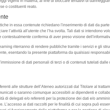
eggi vigenti in materia, al fine di bloccare tentativi di dannegg
se o costituenti reato.
ente
ttiche in essa contenute richiedano l'inserimento di dati da parte 
sociare l’attività all'utente che l’ha svolta. Tali dati si intendono 
uale contestualmente conferma di aver preso visione dell'informati
earning riterranno di rendere pubbliche tramite i servizi e gli s
te, esentando la presente piattaforma da qualsiasi responsabilit
l'immissione di dati personali di terzi o di contenuti tutelati dall
 afferenti alle strutture dell’Ateneo autorizzati dal Titolare al tra
o comunicati o saranno comunque accessibili ai dipendenti e collab
ità di delegati e/o referenti per la protezione dei dati e/o amminis
e. L’accesso ai dati raccolti per le finalità di cui sopra può esse