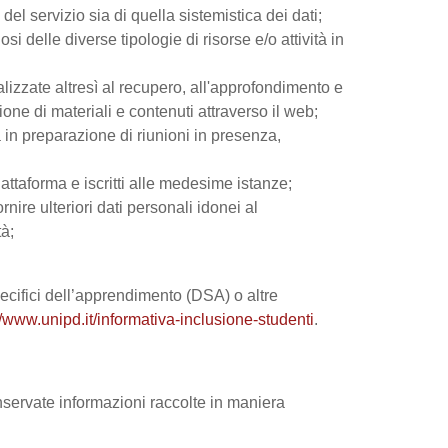
el servizio sia di quella sistemistica dei dati;
si delle diverse tipologie di risorse e/o attività in
nalizzate altresì al recupero, all'approfondimento e
ne di materiali e contenuti attraverso il web;
 in preparazione di riunioni in presenza,
iattaforma e iscritti alle medesime istanze;
rnire ulteriori dati personali idonei al
tà;
 specifici dell’apprendimento (DSA) o altre
//www.unipd.it/informativa-inclusione-studenti
.
onservate informazioni raccolte in maniera