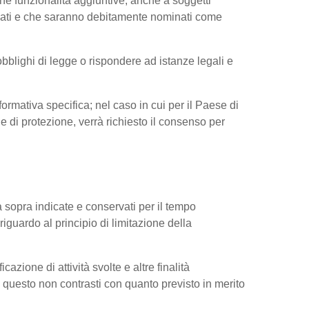
ne funzionalità aggiuntive, anche a soggetti
ressati e che saranno debitamente nominati come
obblighi di legge o rispondere ad istanze legali e
nformativa specifica; nel caso in cui per il Paese di
di protezione, verrà richiesto il consenso per
tà sopra indicate e conservati per il tempo
riguardo al principio di limitazione della
cazione di attività svolte e altre finalità
do questo non contrasti con quanto previsto in merito