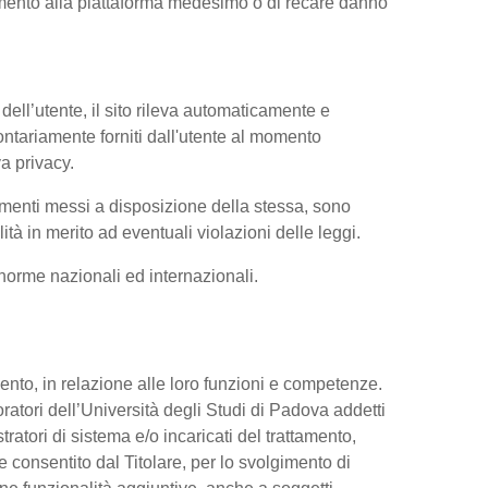
iamento alla piattaforma medesimo o di recare danno
dell’utente, il sito rileva automaticamente e
volontariamente forniti dall'utente al momento
va privacy.
trumenti messi a disposizione della stessa, sono
à in merito ad eventuali violazioni delle leggi.
e norme nazionali ed internazionali.
ttamento, in relazione alle loro funzioni e competenze.
oratori dell’Università degli Studi di Padova addetti
tratori di sistema e/o incaricati del trattamento,
re consentito dal Titolare, per lo svolgimento di