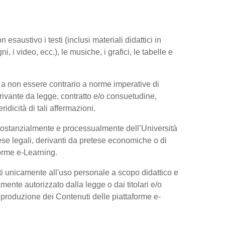
esaustivo i testi (inclusi materiali didattici in
, i video, ecc.), le musiche, i grafici, le tabelle e
 a non essere contrario a norme imperative di
 derivante da legge, contratto e/o consuetudine,
dicità di tali affermazioni.
 sostanzialmente e processualmente dell’Università
se legali, derivanti da pretese economiche o di
forme e-Learning.
ti unicamente all'uso personale a scopo didattico e
ente autorizzato dalla legge o dai titolari e/o
riproduzione dei Contenuti delle piattaforme e-