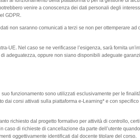
ri al funzionamento della piattaforma o per la gestione di alcu
ta, potrebbero venire a conoscenza dei dati personali degli inte
 del GDPR.
 i dati non saranno comunicati a terzi se non per ottemperare ad 
 Extra-UE. Nel caso se ne verificasse l’esigenza, sarà fornita un'i
di adeguatezza, oppure non siano disponibili adeguate garanzie 
 il suo funzionamento sono utilizzati esclusivamente per le finali
o dai corsi attivati sulla piattaforma e-Learning* e con specifico 
o richiesto dal progetto formativo per attività di controllo, certifi
i in caso di richieste di cancellazione da parte dell’utente quan
elementi oggettivamente identificati dal docente titolare del corso.