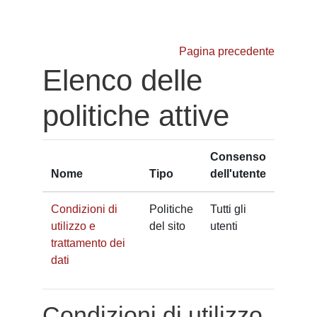
Vai al contenuto principale
Pagina precedente
Elenco delle
politiche attive
Consenso
Nome
Tipo
dell'utente
Condizioni di
Politiche
Tutti gli
utilizzo e
del sito
utenti
trattamento dei
dati
Condizioni di utilizzo