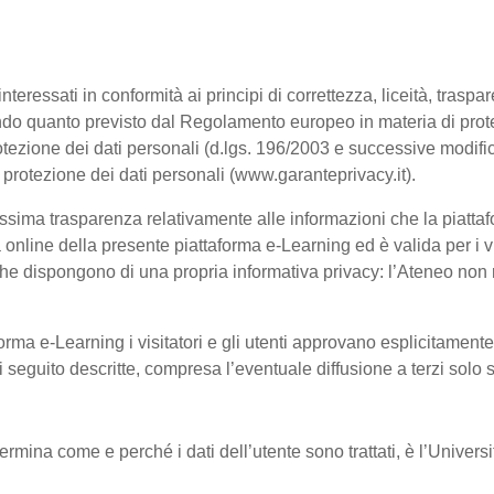
interessati in conformità ai principi di correttezza, liceità, trasp
, secondo quanto previsto dal Regolamento europeo in materia di p
tezione dei dati personali (d.lgs. 196/2003 e successive modific
a protezione dei dati personali (www.garanteprivacy.it).
ssima trasparenza relativamente alle informazioni che la piattafo
à online della presente piattaforma e-Learning ed è valida per i vi
he dispongono di una propria informativa privacy: l’Ateneo non ri
orma e-Learning i visitatori e gli utenti approvano esplicitament
 di seguito descritte, compresa l’eventuale diffusione a terzi solo
termina come e perché i dati dell’utente sono trattati, è l’Univer