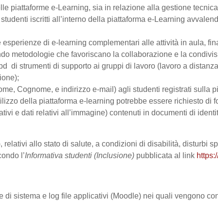
le piattaforme e-Learning, sia in relazione alla gestione tecnica d
studenti iscritti all’interno della piattaforma e-Learning avvalendo
are esperienze di e-learning complementari alle attività in aula, fi
do metodologie che favoriscano la collaborazione e la condivisio
 di strumenti di supporto ai gruppi di lavoro (lavoro a distanza
ione);
Nome, Cognome, e indirizzo e-mail) agli studenti registrati sulla p
tilizzo della piattaforma e-learning potrebbe essere richiesto di fo
ativi e dati relativi all’immagine) contenuti in documenti di identi
 relativi allo stato di salute, a condizioni di disabilità, disturbi
condo l’
Informativa studenti (Inclusione)
pubblicata al link
https:
le di sistema e log file applicativi (Moodle) nei quali vengono c