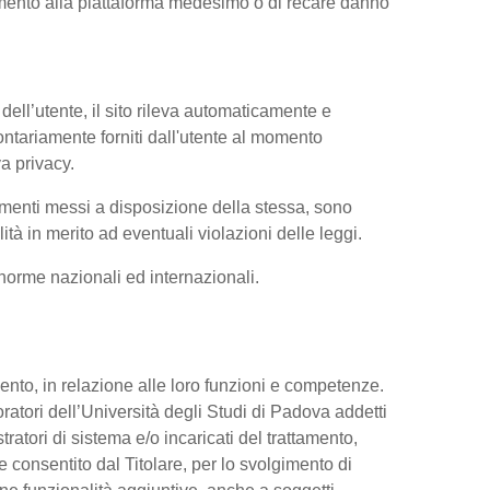
iamento alla piattaforma medesimo o di recare danno
dell’utente, il sito rileva automaticamente e
volontariamente forniti dall'utente al momento
va privacy.
trumenti messi a disposizione della stessa, sono
à in merito ad eventuali violazioni delle leggi.
e norme nazionali ed internazionali.
ttamento, in relazione alle loro funzioni e competenze.
oratori dell’Università degli Studi di Padova addetti
tratori di sistema e/o incaricati del trattamento,
re consentito dal Titolare, per lo svolgimento di