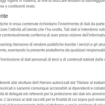
eggi vigenti in materia, al fine di bloccare tentativi di dannegg
se o costituenti reato.
ente
ttiche in essa contenute richiedano l'inserimento di dati da parte 
sociare l’attività all'utente che l’ha svolta. Tali dati si intendono 
uale contestualmente conferma di aver preso visione dell'informati
earning riterranno di rendere pubbliche tramite i servizi e gli s
te, esentando la presente piattaforma da qualsiasi responsabilit
l'immissione di dati personali di terzi o di contenuti tutelati dall
 afferenti alle strutture dell’Ateneo autorizzati dal Titolare al tra
o comunicati o saranno comunque accessibili ai dipendenti e collab
ità di delegati e/o referenti per la protezione dei dati e/o amminis
e. L’accesso ai dati raccolti per le finalità di cui sopra può esse