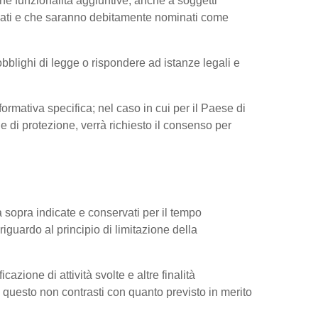
ne funzionalità aggiuntive, anche a soggetti
ressati e che saranno debitamente nominati come
obblighi di legge o rispondere ad istanze legali e
nformativa specifica; nel caso in cui per il Paese di
di protezione, verrà richiesto il consenso per
tà sopra indicate e conservati per il tempo
riguardo al principio di limitazione della
cazione di attività svolte e altre finalità
do questo non contrasti con quanto previsto in merito