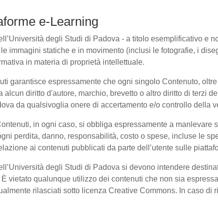
ttaforme e-Learning
l’Università degli Studi di Padova - a titolo esemplificativo e non 
e immagini statiche e in movimento (inclusi le fotografie, i disegni
rmativa in materia di proprietà intellettuale.
nuti garantisce espressamente che ogni singolo Contenuto, oltre
a alcun diritto d'autore, marchio, brevetto o altro diritto di terzi
ova da qualsivoglia onere di accertamento e/o controllo della veri
 Contenuti, in ogni caso, si obbliga espressamente a manlevare
i perdita, danno, responsabilità, costo o spese, incluse le spe
elazione ai contenuti pubblicati da parte dell’utente sulle piatta
dell’Università degli Studi di Padova si devono intendere destina
È vietato qualunque utilizzo dei contenuti che non sia espressam
entualmente rilasciati sotto licenza Creative Commons. In caso di 