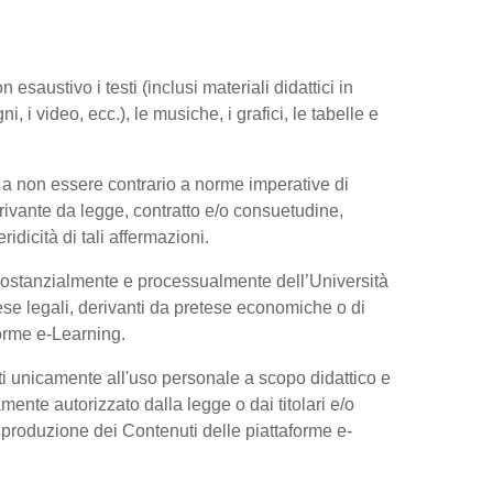
esaustivo i testi (inclusi materiali didattici in
, i video, ecc.), le musiche, i grafici, le tabelle e
 a non essere contrario a norme imperative di
 derivante da legge, contratto e/o consuetudine,
dicità di tali affermazioni.
 sostanzialmente e processualmente dell’Università
se legali, derivanti da pretese economiche o di
forme e-Learning.
ti unicamente all'uso personale a scopo didattico e
ente autorizzato dalla legge o dai titolari e/o
riproduzione dei Contenuti delle piattaforme e-