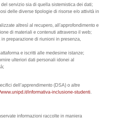
el servizio sia di quella sistemistica dei dati;
si delle diverse tipologie di risorse e/o attività in
nalizzate altresì al recupero, all'approfondimento e
ne di materiali e contenuti attraverso il web;
 in preparazione di riunioni in presenza,
iattaforma e iscritti alle medesime istanze;
rnire ulteriori dati personali idonei al
tà;
 specifici dell’apprendimento (DSA) o altre
//www.unipd.it/informativa-inclusione-studenti
.
onservate informazioni raccolte in maniera