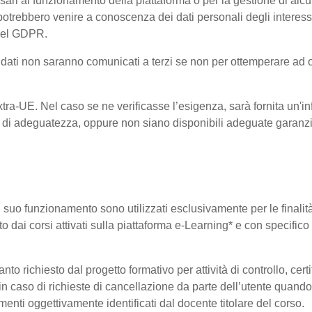
ri al funzionamento della piattaforma o per la gestione di alcu
ta, potrebbero venire a conoscenza dei dati personali degli inte
 del GDPR.
 i dati non saranno comunicati a terzi se non per ottemperare ad 
 Extra-UE. Nel caso se ne verificasse l’esigenza, sarà fornita un'i
di adeguatezza, oppure non siano disponibili adeguate garanzie 
 il suo funzionamento sono utilizzati esclusivamente per le finali
o dai corsi attivati sulla piattaforma e-Learning* e con specifico 
o richiesto dal progetto formativo per attività di controllo, certifi
i in caso di richieste di cancellazione da parte dell’utente quan
elementi oggettivamente identificati dal docente titolare del corso.