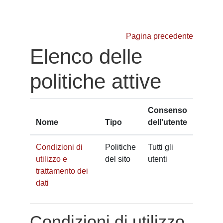
Vai al contenuto principale
Pagina precedente
Elenco delle
politiche attive
Consenso
Nome
Tipo
dell'utente
Condizioni di
Politiche
Tutti gli
utilizzo e
del sito
utenti
trattamento dei
dati
Condizioni di utilizzo