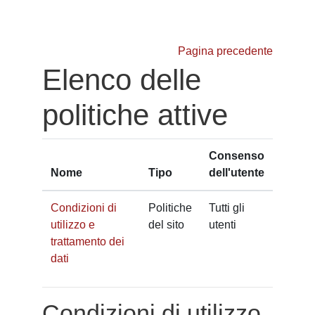
Vai al contenuto principale
Pagina precedente
Elenco delle
politiche attive
Consenso
Nome
Tipo
dell'utente
Condizioni di
Politiche
Tutti gli
utilizzo e
del sito
utenti
trattamento dei
dati
Condizioni di utilizzo