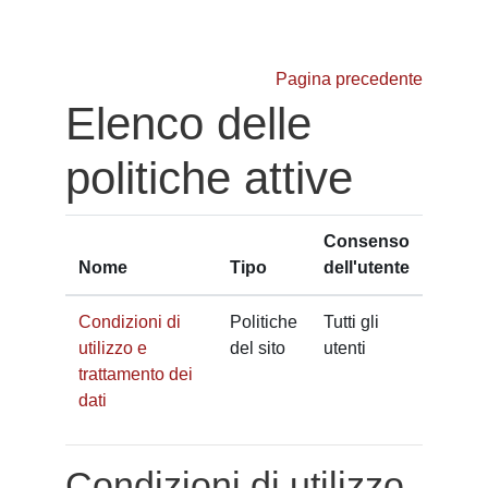
Vai al contenuto principale
Pagina precedente
Elenco delle
politiche attive
Consenso
Nome
Tipo
dell'utente
Condizioni di
Politiche
Tutti gli
utilizzo e
del sito
utenti
trattamento dei
dati
Condizioni di utilizzo