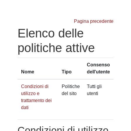
Vai al contenuto principale
Pagina precedente
Elenco delle
politiche attive
Consenso
Nome
Tipo
dell'utente
Condizioni di
Politiche
Tutti gli
utilizzo e
del sito
utenti
trattamento dei
dati
Condizioni di utilizzo