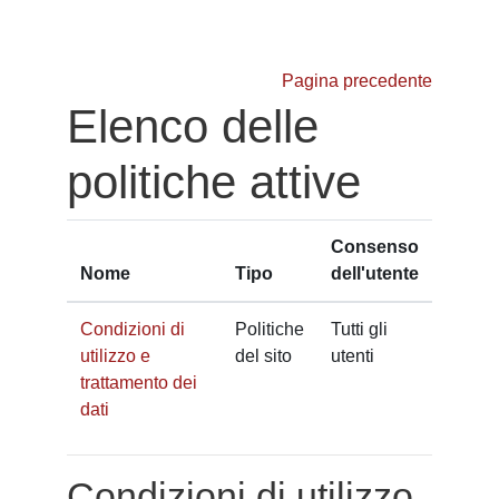
Vai al contenuto principale
Pagina precedente
Elenco delle
politiche attive
Consenso
Nome
Tipo
dell'utente
Condizioni di
Politiche
Tutti gli
utilizzo e
del sito
utenti
trattamento dei
dati
Condizioni di utilizzo