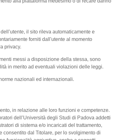
iamento alla piattaforma medesimo o di recare danno
dell’utente, il sito rileva automaticamente e
volontariamente forniti dall'utente al momento
va privacy.
trumenti messi a disposizione della stessa, sono
à in merito ad eventuali violazioni delle leggi.
e norme nazionali ed internazionali.
ttamento, in relazione alle loro funzioni e competenze.
oratori dell’Università degli Studi di Padova addetti
tratori di sistema e/o incaricati del trattamento,
re consentito dal Titolare, per lo svolgimento di