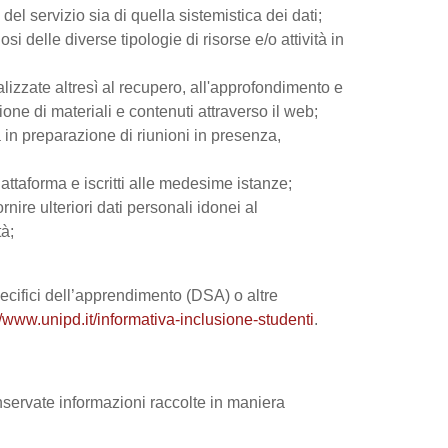
el servizio sia di quella sistemistica dei dati;
si delle diverse tipologie di risorse e/o attività in
nalizzate altresì al recupero, all'approfondimento e
ne di materiali e contenuti attraverso il web;
 in preparazione di riunioni in presenza,
iattaforma e iscritti alle medesime istanze;
rnire ulteriori dati personali idonei al
tà;
 specifici dell’apprendimento (DSA) o altre
//www.unipd.it/informativa-inclusione-studenti
.
onservate informazioni raccolte in maniera