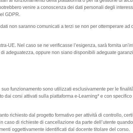
ri al funzionamento della piattaforma o per la gestione di alcu
ta, potrebbero venire a conoscenza dei dati personali degli inte
 del GDPR.
 i dati non saranno comunicati a terzi se non per ottemperare ad 
 Extra-UE. Nel caso se ne verificasse l’esigenza, sarà fornita un'i
di adeguatezza, oppure non siano disponibili adeguate garanzie 
 il suo funzionamento sono utilizzati esclusivamente per le finali
o dai corsi attivati sulla piattaforma e-Learning* e con specifico 
o richiesto dal progetto formativo per attività di controllo, certifi
i in caso di richieste di cancellazione da parte dell’utente quan
elementi oggettivamente identificati dal docente titolare del corso.