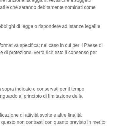
ne funzionalità aggiuntive, anche a soggetti
ressati e che saranno debitamente nominati come
obblighi di legge o rispondere ad istanze legali e
nformativa specifica; nel caso in cui per il Paese di
di protezione, verrà richiesto il consenso per
tà sopra indicate e conservati per il tempo
riguardo al principio di limitazione della
cazione di attività svolte e altre finalità
do questo non contrasti con quanto previsto in merito