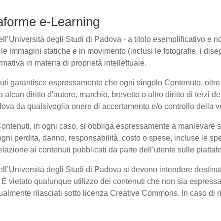
ttaforme e-Learning
l’Università degli Studi di Padova - a titolo esemplificativo e non 
e immagini statiche e in movimento (inclusi le fotografie, i disegni
rmativa in materia di proprietà intellettuale.
nuti garantisce espressamente che ogni singolo Contenuto, oltre
a alcun diritto d'autore, marchio, brevetto o altro diritto di terzi
ova da qualsivoglia onere di accertamento e/o controllo della veri
 Contenuti, in ogni caso, si obbliga espressamente a manlevare
i perdita, danno, responsabilità, costo o spese, incluse le spe
elazione ai contenuti pubblicati da parte dell’utente sulle piatta
dell’Università degli Studi di Padova si devono intendere destina
È vietato qualunque utilizzo dei contenuti che non sia espressam
entualmente rilasciati sotto licenza Creative Commons. In caso di 