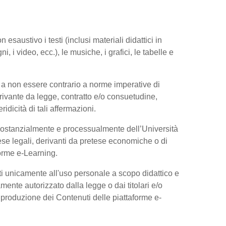
esaustivo i testi (inclusi materiali didattici in
, i video, ecc.), le musiche, i grafici, le tabelle e
 a non essere contrario a norme imperative di
 derivante da legge, contratto e/o consuetudine,
dicità di tali affermazioni.
 sostanzialmente e processualmente dell’Università
se legali, derivanti da pretese economiche o di
forme e-Learning.
ti unicamente all'uso personale a scopo didattico e
ente autorizzato dalla legge o dai titolari e/o
riproduzione dei Contenuti delle piattaforme e-