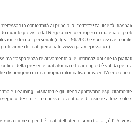
interessati in conformità ai principi di correttezza, liceità, trasp
, secondo quanto previsto dal Regolamento europeo in materia di p
tezione dei dati personali (d.lgs. 196/2003 e successive modific
a protezione dei dati personali (www.garanteprivacy.it).
ssima trasparenza relativamente alle informazioni che la piattafo
à online della presente piattaforma e-Learning ed è valida per i vi
he dispongono di una propria informativa privacy: l’Ateneo non ri
orma e-Learning i visitatori e gli utenti approvano esplicitament
 di seguito descritte, compresa l’eventuale diffusione a terzi solo
termina come e perché i dati dell’utente sono trattati, è l’Univer