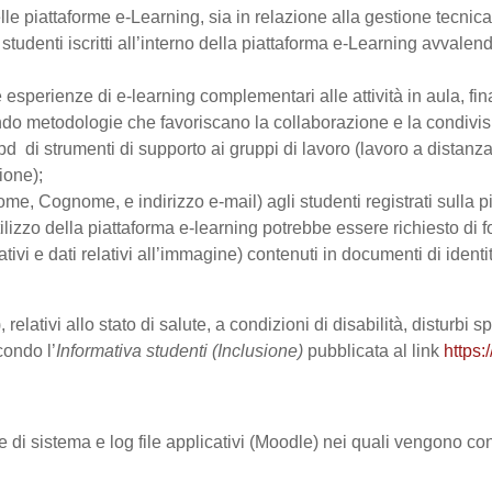
le piattaforme e-Learning, sia in relazione alla gestione tecnica d
studenti iscritti all’interno della piattaforma e-Learning avvalendo
are esperienze di e-learning complementari alle attività in aula, fi
do metodologie che favoriscano la collaborazione e la condivisio
 di strumenti di supporto ai gruppi di lavoro (lavoro a distanza
ione);
Nome, Cognome, e indirizzo e-mail) agli studenti registrati sulla p
tilizzo della piattaforma e-learning potrebbe essere richiesto di fo
ativi e dati relativi all’immagine) contenuti in documenti di identi
 relativi allo stato di salute, a condizioni di disabilità, disturbi
condo l’
Informativa studenti (Inclusione)
pubblicata al link
https:
le di sistema e log file applicativi (Moodle) nei quali vengono c