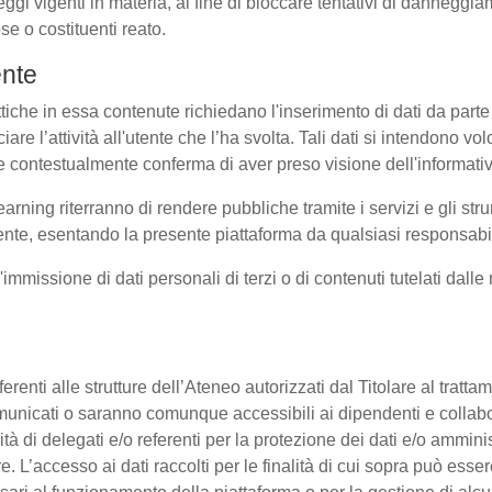
eggi vigenti in materia, al fine di bloccare tentativi di dannegg
se o costituenti reato.
ente
ttiche in essa contenute richiedano l'inserimento di dati da parte 
sociare l’attività all'utente che l’ha svolta. Tali dati si intendono 
uale contestualmente conferma di aver preso visione dell'informati
earning riterranno di rendere pubbliche tramite i servizi e gli s
te, esentando la presente piattaforma da qualsiasi responsabilit
l'immissione di dati personali di terzi o di contenuti tutelati dall
 afferenti alle strutture dell’Ateneo autorizzati dal Titolare al tra
o comunicati o saranno comunque accessibili ai dipendenti e collab
ità di delegati e/o referenti per la protezione dei dati e/o amminis
e. L’accesso ai dati raccolti per le finalità di cui sopra può esse