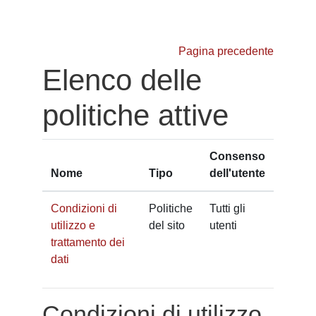
Vai al contenuto principale
Pagina precedente
Elenco delle
politiche attive
Consenso
Nome
Tipo
dell'utente
Condizioni di
Politiche
Tutti gli
utilizzo e
del sito
utenti
trattamento dei
dati
Condizioni di utilizzo