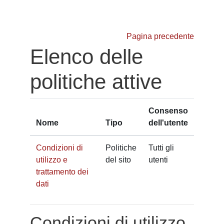
Vai al contenuto principale
Pagina precedente
Elenco delle
politiche attive
Consenso
Nome
Tipo
dell'utente
Condizioni di
Politiche
Tutti gli
utilizzo e
del sito
utenti
trattamento dei
dati
Condizioni di utilizzo