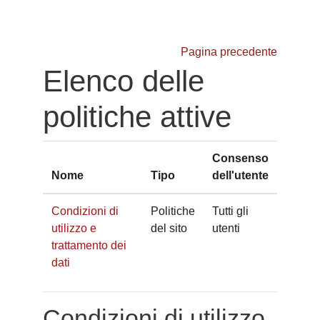
Vai al contenuto principale
Pagina precedente
Elenco delle
politiche attive
Consenso
Nome
Tipo
dell'utente
Condizioni di
Politiche
Tutti gli
utilizzo e
del sito
utenti
trattamento dei
dati
Condizioni di utilizzo