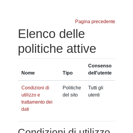
Vai al contenuto principale
Pagina precedente
Elenco delle
politiche attive
Consenso
Nome
Tipo
dell'utente
Condizioni di
Politiche
Tutti gli
utilizzo e
del sito
utenti
trattamento dei
dati
Condizioni di utilizzo