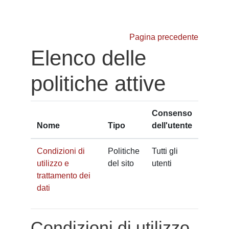
Vai al contenuto principale
Pagina precedente
Elenco delle
politiche attive
Consenso
Nome
Tipo
dell'utente
Condizioni di
Politiche
Tutti gli
utilizzo e
del sito
utenti
trattamento dei
dati
Condizioni di utilizzo