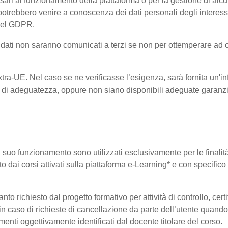
ri al funzionamento della piattaforma o per la gestione di alcu
ta, potrebbero venire a conoscenza dei dati personali degli inte
 del GDPR.
 i dati non saranno comunicati a terzi se non per ottemperare ad 
 Extra-UE. Nel caso se ne verificasse l’esigenza, sarà fornita un'i
di adeguatezza, oppure non siano disponibili adeguate garanzie 
 il suo funzionamento sono utilizzati esclusivamente per le finali
o dai corsi attivati sulla piattaforma e-Learning* e con specifico 
o richiesto dal progetto formativo per attività di controllo, certifi
i in caso di richieste di cancellazione da parte dell’utente quan
elementi oggettivamente identificati dal docente titolare del corso.