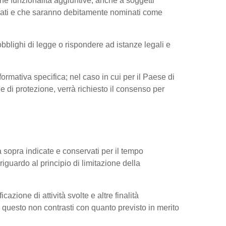
ne funzionalità aggiuntive, anche a soggetti
ressati e che saranno debitamente nominati come
obblighi di legge o rispondere ad istanze legali e
nformativa specifica; nel caso in cui per il Paese di
di protezione, verrà richiesto il consenso per
tà sopra indicate e conservati per il tempo
riguardo al principio di limitazione della
cazione di attività svolte e altre finalità
do questo non contrasti con quanto previsto in merito