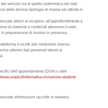
el servizio sia di quella sistemistica dei dati;
si delle diverse tipologie di risorse e/o attività in
nalizzate altresì al recupero, all'approfondimento e
ne di materiali e contenuti attraverso il web;
 in preparazione di riunioni in presenza,
iattaforma e iscritti alle medesime istanze;
rnire ulteriori dati personali idonei al
tà;
 specifici dell’apprendimento (DSA) o altre
//www.unipd.it/informativa-inclusione-studenti
.
onservate informazioni raccolte in maniera