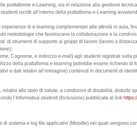
le piattaforme e-Learning, sia in relazione alla gestione tecnica d
studenti iscritti all’interno della piattaforma e-Learning avvalendo
are esperienze di e-learning complementari alle attività in aula, fi
do metodologie che favoriscano la collaborazione e la condivisio
 di strumenti di supporto ai gruppi di lavoro (lavoro a distanza
ione);
Nome, Cognome, e indirizzo e-mail) agli studenti registrati sulla p
tilizzo della piattaforma e-learning potrebbe essere richiesto di fo
ativi e dati relativi all’immagine) contenuti in documenti di identi
 relativi allo stato di salute, a condizioni di disabilità, disturbi
condo l’
Informativa studenti (Inclusione)
pubblicata al link
https:
le di sistema e log file applicativi (Moodle) nei quali vengono c