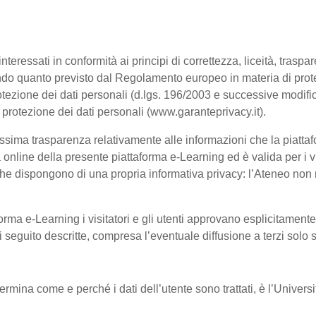
interessati in conformità ai principi di correttezza, liceità, trasp
, secondo quanto previsto dal Regolamento europeo in materia di p
tezione dei dati personali (d.lgs. 196/2003 e successive modific
a protezione dei dati personali (www.garanteprivacy.it).
ssima trasparenza relativamente alle informazioni che la piattafo
à online della presente piattaforma e-Learning ed è valida per i vi
he dispongono di una propria informativa privacy: l’Ateneo non ri
orma e-Learning i visitatori e gli utenti approvano esplicitament
 di seguito descritte, compresa l’eventuale diffusione a terzi solo
termina come e perché i dati dell’utente sono trattati, è l’Univer