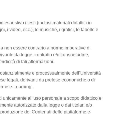
esaustivo i testi (inclusi materiali didattici in
, i video, ecc.), le musiche, i grafici, le tabelle e
 a non essere contrario a norme imperative di
 derivante da legge, contratto e/o consuetudine,
dicità di tali affermazioni.
 sostanzialmente e processualmente dell’Università
se legali, derivanti da pretese economiche o di
forme e-Learning.
ti unicamente all'uso personale a scopo didattico e
ente autorizzato dalla legge o dai titolari e/o
riproduzione dei Contenuti delle piattaforme e-