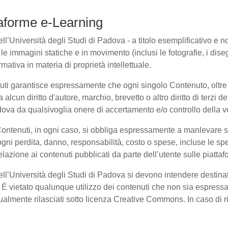
ttaforme e-Learning
l’Università degli Studi di Padova - a titolo esemplificativo e non 
e immagini statiche e in movimento (inclusi le fotografie, i disegni
rmativa in materia di proprietà intellettuale.
nuti garantisce espressamente che ogni singolo Contenuto, oltre
a alcun diritto d'autore, marchio, brevetto o altro diritto di terzi
ova da qualsivoglia onere di accertamento e/o controllo della veri
 Contenuti, in ogni caso, si obbliga espressamente a manlevare
i perdita, danno, responsabilità, costo o spese, incluse le spe
elazione ai contenuti pubblicati da parte dell’utente sulle piatta
dell’Università degli Studi di Padova si devono intendere destina
È vietato qualunque utilizzo dei contenuti che non sia espressam
entualmente rilasciati sotto licenza Creative Commons. In caso di 