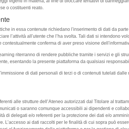
eggi vigenti in materia, al fine di bloccare tentativi di dannegg
se o costituenti reato.
ente
ttiche in essa contenute richiedano l'inserimento di dati da parte 
sociare l’attività all'utente che l’ha svolta. Tali dati si intendono 
uale contestualmente conferma di aver preso visione dell'informati
earning riterranno di rendere pubbliche tramite i servizi e gli s
te, esentando la presente piattaforma da qualsiasi responsabilit
l'immissione di dati personali di terzi o di contenuti tutelati dall
 afferenti alle strutture dell’Ateneo autorizzati dal Titolare al tra
o comunicati o saranno comunque accessibili ai dipendenti e collab
ità di delegati e/o referenti per la protezione dei dati e/o amminis
e. L’accesso ai dati raccolti per le finalità di cui sopra può esse