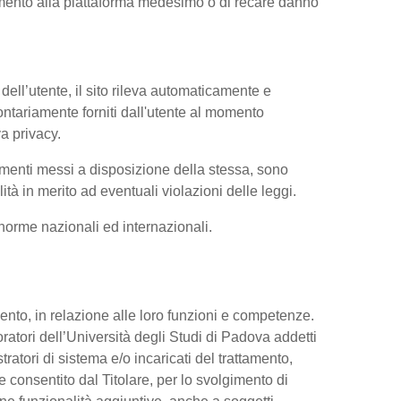
iamento alla piattaforma medesimo o di recare danno
dell’utente, il sito rileva automaticamente e
volontariamente forniti dall'utente al momento
va privacy.
trumenti messi a disposizione della stessa, sono
à in merito ad eventuali violazioni delle leggi.
e norme nazionali ed internazionali.
ttamento, in relazione alle loro funzioni e competenze.
oratori dell’Università degli Studi di Padova addetti
tratori di sistema e/o incaricati del trattamento,
re consentito dal Titolare, per lo svolgimento di