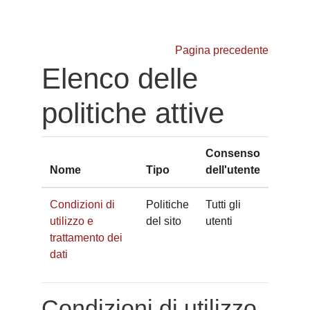
Vai al contenuto principale
Pagina precedente
Elenco delle
politiche attive
Consenso
Nome
Tipo
dell'utente
Condizioni di
Politiche
Tutti gli
utilizzo e
del sito
utenti
trattamento dei
dati
Condizioni di utilizzo