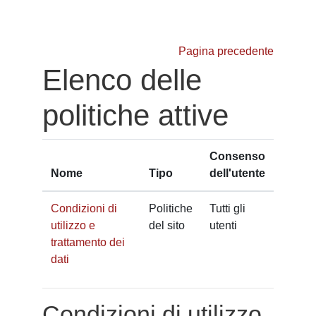
Vai al contenuto principale
Pagina precedente
Elenco delle
politiche attive
Consenso
Nome
Tipo
dell'utente
Condizioni di
Politiche
Tutti gli
utilizzo e
del sito
utenti
trattamento dei
dati
Condizioni di utilizzo