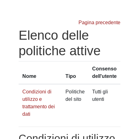
Vai al contenuto principale
Pagina precedente
Elenco delle
politiche attive
Consenso
Nome
Tipo
dell'utente
Condizioni di
Politiche
Tutti gli
utilizzo e
del sito
utenti
trattamento dei
dati
Condizioni di utilizzo