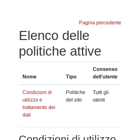
Vai al contenuto principale
Pagina precedente
Elenco delle
politiche attive
Consenso
Nome
Tipo
dell'utente
Condizioni di
Politiche
Tutti gli
utilizzo e
del sito
utenti
trattamento dei
dati
Condizioni di utilizzo