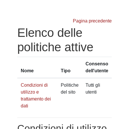
Vai al contenuto principale
Pagina precedente
Elenco delle
politiche attive
Consenso
Nome
Tipo
dell'utente
Condizioni di
Politiche
Tutti gli
utilizzo e
del sito
utenti
trattamento dei
dati
Condizioni di utilizzo