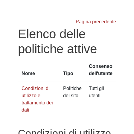
Vai al contenuto principale
Pagina precedente
Elenco delle
politiche attive
Consenso
Nome
Tipo
dell'utente
Condizioni di
Politiche
Tutti gli
utilizzo e
del sito
utenti
trattamento dei
dati
Condizioni di utilizzo