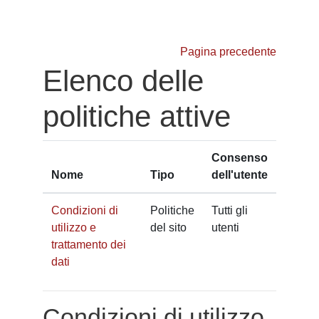
Vai al contenuto principale
Pagina precedente
Elenco delle
politiche attive
Consenso
Nome
Tipo
dell'utente
Condizioni di
Politiche
Tutti gli
utilizzo e
del sito
utenti
trattamento dei
dati
Condizioni di utilizzo