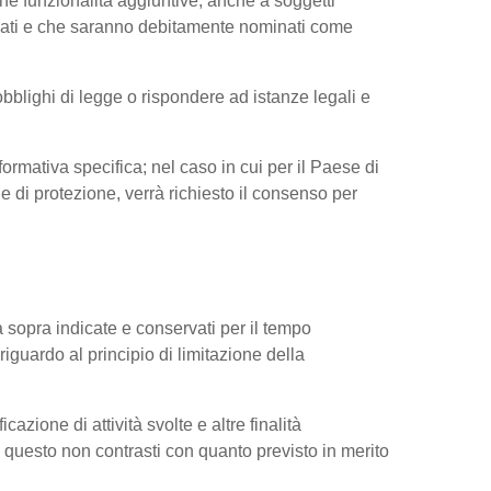
ne funzionalità aggiuntive, anche a soggetti
ressati e che saranno debitamente nominati come
obblighi di legge o rispondere ad istanze legali e
nformativa specifica; nel caso in cui per il Paese di
di protezione, verrà richiesto il consenso per
tà sopra indicate e conservati per il tempo
riguardo al principio di limitazione della
cazione di attività svolte e altre finalità
do questo non contrasti con quanto previsto in merito