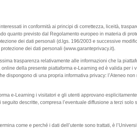
interessati in conformità ai principi di correttezza, liceità, trasp
, secondo quanto previsto dal Regolamento europeo in materia di p
tezione dei dati personali (d.lgs. 196/2003 e successive modific
a protezione dei dati personali (www.garanteprivacy.it).
ssima trasparenza relativamente alle informazioni che la piattafo
à online della presente piattaforma e-Learning ed è valida per i vi
he dispongono di una propria informativa privacy: l’Ateneo non ri
orma e-Learning i visitatori e gli utenti approvano esplicitament
 di seguito descritte, compresa l’eventuale diffusione a terzi solo
termina come e perché i dati dell’utente sono trattati, è l’Univer