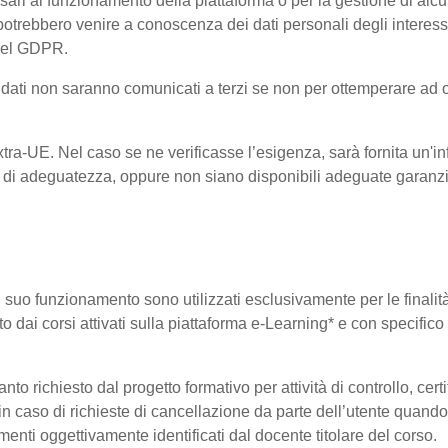
ri al funzionamento della piattaforma o per la gestione di alcu
ta, potrebbero venire a conoscenza dei dati personali degli inte
 del GDPR.
 i dati non saranno comunicati a terzi se non per ottemperare ad 
 Extra-UE. Nel caso se ne verificasse l’esigenza, sarà fornita un'i
di adeguatezza, oppure non siano disponibili adeguate garanzie 
 il suo funzionamento sono utilizzati esclusivamente per le finali
o dai corsi attivati sulla piattaforma e-Learning* e con specifico 
o richiesto dal progetto formativo per attività di controllo, certifi
i in caso di richieste di cancellazione da parte dell’utente quan
elementi oggettivamente identificati dal docente titolare del corso.