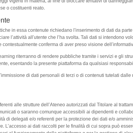
eggi vigenti in materia, al fine di bloccare tentativi di dannegg
se o costituenti reato.
ente
ttiche in essa contenute richiedano l'inserimento di dati da parte 
sociare l’attività all'utente che l’ha svolta. Tali dati si intendono 
uale contestualmente conferma di aver preso visione dell'informati
earning riterranno di rendere pubbliche tramite i servizi e gli s
te, esentando la presente piattaforma da qualsiasi responsabilit
l'immissione di dati personali di terzi o di contenuti tutelati dall
 afferenti alle strutture dell’Ateneo autorizzati dal Titolare al tra
o comunicati o saranno comunque accessibili ai dipendenti e collab
ità di delegati e/o referenti per la protezione dei dati e/o amminis
e. L’accesso ai dati raccolti per le finalità di cui sopra può esse