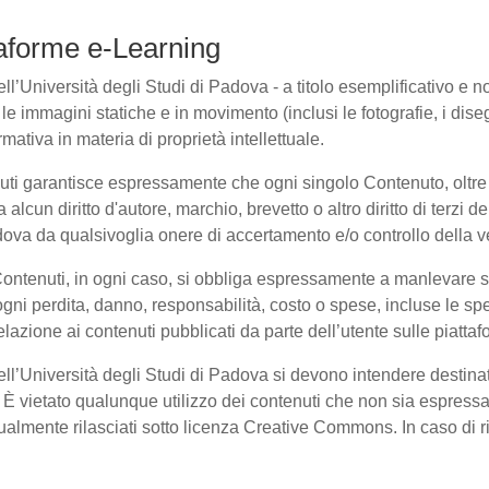
ttaforme e-Learning
l’Università degli Studi di Padova - a titolo esemplificativo e non 
e immagini statiche e in movimento (inclusi le fotografie, i disegni
rmativa in materia di proprietà intellettuale.
nuti garantisce espressamente che ogni singolo Contenuto, oltre
a alcun diritto d'autore, marchio, brevetto o altro diritto di terzi
ova da qualsivoglia onere di accertamento e/o controllo della veri
 Contenuti, in ogni caso, si obbliga espressamente a manlevare
i perdita, danno, responsabilità, costo o spese, incluse le spe
elazione ai contenuti pubblicati da parte dell’utente sulle piatta
dell’Università degli Studi di Padova si devono intendere destina
È vietato qualunque utilizzo dei contenuti che non sia espressam
entualmente rilasciati sotto licenza Creative Commons. In caso di 