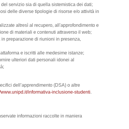
el servizio sia di quella sistemistica dei dati;
si delle diverse tipologie di risorse e/o attività in
nalizzate altresì al recupero, all'approfondimento e
ne di materiali e contenuti attraverso il web;
 in preparazione di riunioni in presenza,
iattaforma e iscritti alle medesime istanze;
rnire ulteriori dati personali idonei al
tà;
 specifici dell’apprendimento (DSA) o altre
//www.unipd.it/informativa-inclusione-studenti
.
onservate informazioni raccolte in maniera