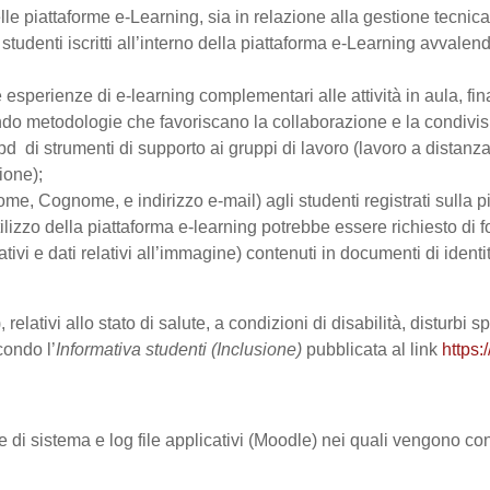
le piattaforme e-Learning, sia in relazione alla gestione tecnica d
studenti iscritti all’interno della piattaforma e-Learning avvalendo
are esperienze di e-learning complementari alle attività in aula, fi
do metodologie che favoriscano la collaborazione e la condivisio
 di strumenti di supporto ai gruppi di lavoro (lavoro a distanza
ione);
Nome, Cognome, e indirizzo e-mail) agli studenti registrati sulla p
tilizzo della piattaforma e-learning potrebbe essere richiesto di fo
ativi e dati relativi all’immagine) contenuti in documenti di identi
 relativi allo stato di salute, a condizioni di disabilità, disturbi
condo l’
Informativa studenti (Inclusione)
pubblicata al link
https:
le di sistema e log file applicativi (Moodle) nei quali vengono c