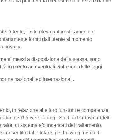
iamento alla piattaforma medesimo o di recare danno
dell’utente, il sito rileva automaticamente e
volontariamente forniti dall'utente al momento
va privacy.
trumenti messi a disposizione della stessa, sono
à in merito ad eventuali violazioni delle leggi.
e norme nazionali ed internazionali.
ttamento, in relazione alle loro funzioni e competenze.
oratori dell’Università degli Studi di Padova addetti
tratori di sistema e/o incaricati del trattamento,
re consentito dal Titolare, per lo svolgimento di