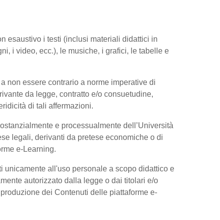
esaustivo i testi (inclusi materiali didattici in
, i video, ecc.), le musiche, i grafici, le tabelle e
 a non essere contrario a norme imperative di
 derivante da legge, contratto e/o consuetudine,
dicità di tali affermazioni.
 sostanzialmente e processualmente dell’Università
se legali, derivanti da pretese economiche o di
forme e-Learning.
ti unicamente all'uso personale a scopo didattico e
ente autorizzato dalla legge o dai titolari e/o
riproduzione dei Contenuti delle piattaforme e-