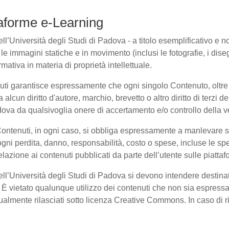
ttaforme e-Learning
l’Università degli Studi di Padova - a titolo esemplificativo e non 
e immagini statiche e in movimento (inclusi le fotografie, i disegni
rmativa in materia di proprietà intellettuale.
nuti garantisce espressamente che ogni singolo Contenuto, oltre
a alcun diritto d'autore, marchio, brevetto o altro diritto di terzi
ova da qualsivoglia onere di accertamento e/o controllo della veri
 Contenuti, in ogni caso, si obbliga espressamente a manlevare
i perdita, danno, responsabilità, costo o spese, incluse le spe
elazione ai contenuti pubblicati da parte dell’utente sulle piatta
dell’Università degli Studi di Padova si devono intendere destina
È vietato qualunque utilizzo dei contenuti che non sia espressam
entualmente rilasciati sotto licenza Creative Commons. In caso di 