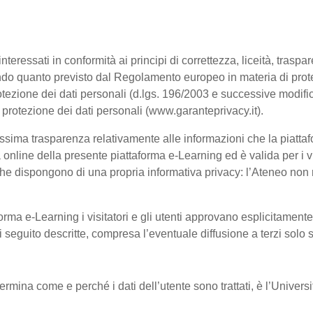
interessati in conformità ai principi di correttezza, liceità, trasp
, secondo quanto previsto dal Regolamento europeo in materia di p
tezione dei dati personali (d.lgs. 196/2003 e successive modific
a protezione dei dati personali (www.garanteprivacy.it).
ssima trasparenza relativamente alle informazioni che la piattafo
à online della presente piattaforma e-Learning ed è valida per i vi
he dispongono di una propria informativa privacy: l’Ateneo non ri
orma e-Learning i visitatori e gli utenti approvano esplicitament
 di seguito descritte, compresa l’eventuale diffusione a terzi solo
termina come e perché i dati dell’utente sono trattati, è l’Univer