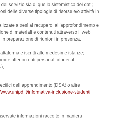
el servizio sia di quella sistemistica dei dati;
si delle diverse tipologie di risorse e/o attività in
nalizzate altresì al recupero, all'approfondimento e
ne di materiali e contenuti attraverso il web;
 in preparazione di riunioni in presenza,
iattaforma e iscritti alle medesime istanze;
rnire ulteriori dati personali idonei al
tà;
 specifici dell’apprendimento (DSA) o altre
//www.unipd.it/informativa-inclusione-studenti
.
onservate informazioni raccolte in maniera