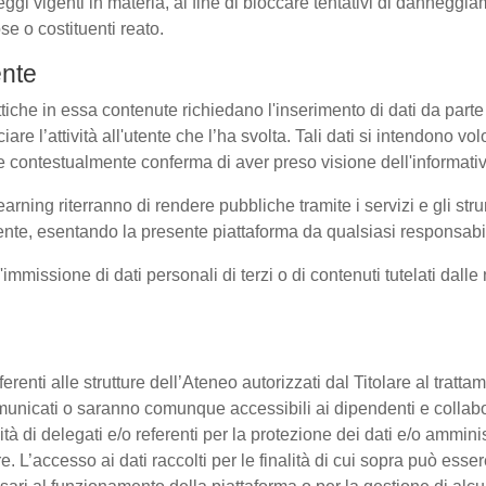
eggi vigenti in materia, al fine di bloccare tentativi di dannegg
se o costituenti reato.
ente
ttiche in essa contenute richiedano l'inserimento di dati da parte 
sociare l’attività all'utente che l’ha svolta. Tali dati si intendono 
uale contestualmente conferma di aver preso visione dell'informati
earning riterranno di rendere pubbliche tramite i servizi e gli s
te, esentando la presente piattaforma da qualsiasi responsabilit
l'immissione di dati personali di terzi o di contenuti tutelati dall
 afferenti alle strutture dell’Ateneo autorizzati dal Titolare al tra
o comunicati o saranno comunque accessibili ai dipendenti e collab
ità di delegati e/o referenti per la protezione dei dati e/o amminis
e. L’accesso ai dati raccolti per le finalità di cui sopra può esse