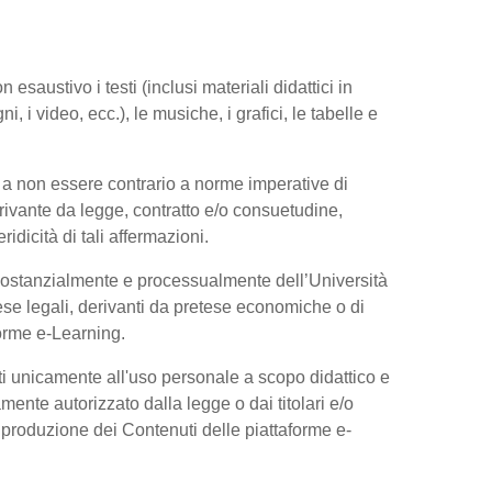
esaustivo i testi (inclusi materiali didattici in
, i video, ecc.), le musiche, i grafici, le tabelle e
 a non essere contrario a norme imperative di
 derivante da legge, contratto e/o consuetudine,
dicità di tali affermazioni.
 sostanzialmente e processualmente dell’Università
se legali, derivanti da pretese economiche o di
forme e-Learning.
ti unicamente all'uso personale a scopo didattico e
ente autorizzato dalla legge o dai titolari e/o
riproduzione dei Contenuti delle piattaforme e-