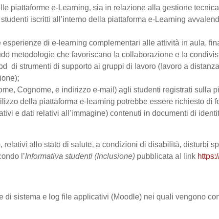
le piattaforme e-Learning, sia in relazione alla gestione tecnica d
studenti iscritti all’interno della piattaforma e-Learning avvalendo
are esperienze di e-learning complementari alle attività in aula, fi
do metodologie che favoriscano la collaborazione e la condivisio
 di strumenti di supporto ai gruppi di lavoro (lavoro a distanza
ione);
Nome, Cognome, e indirizzo e-mail) agli studenti registrati sulla p
tilizzo della piattaforma e-learning potrebbe essere richiesto di fo
ativi e dati relativi all’immagine) contenuti in documenti di identi
 relativi allo stato di salute, a condizioni di disabilità, disturbi
condo l’
Informativa studenti (Inclusione)
pubblicata al link
https:
le di sistema e log file applicativi (Moodle) nei quali vengono c