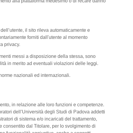
iamento alla piattaforma medesimo o di recare danno
dell’utente, il sito rileva automaticamente e
volontariamente forniti dall'utente al momento
va privacy.
trumenti messi a disposizione della stessa, sono
à in merito ad eventuali violazioni delle leggi.
e norme nazionali ed internazionali.
ttamento, in relazione alle loro funzioni e competenze.
oratori dell’Università degli Studi di Padova addetti
tratori di sistema e/o incaricati del trattamento,
re consentito dal Titolare, per lo svolgimento di