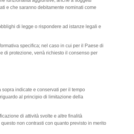
ne funzionalità aggiuntive, anche a soggetti
ressati e che saranno debitamente nominati come
obblighi di legge o rispondere ad istanze legali e
nformativa specifica; nel caso in cui per il Paese di
di protezione, verrà richiesto il consenso per
tà sopra indicate e conservati per il tempo
riguardo al principio di limitazione della
cazione di attività svolte e altre finalità
do questo non contrasti con quanto previsto in merito