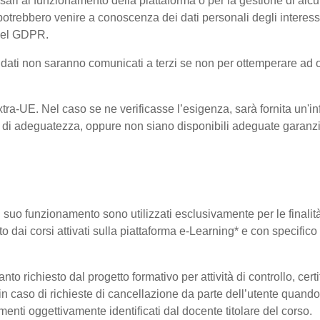
ri al funzionamento della piattaforma o per la gestione di alcu
ta, potrebbero venire a conoscenza dei dati personali degli inte
 del GDPR.
 i dati non saranno comunicati a terzi se non per ottemperare ad 
 Extra-UE. Nel caso se ne verificasse l’esigenza, sarà fornita un'i
di adeguatezza, oppure non siano disponibili adeguate garanzie 
 il suo funzionamento sono utilizzati esclusivamente per le finali
o dai corsi attivati sulla piattaforma e-Learning* e con specifico 
o richiesto dal progetto formativo per attività di controllo, certifi
i in caso di richieste di cancellazione da parte dell’utente quan
elementi oggettivamente identificati dal docente titolare del corso.