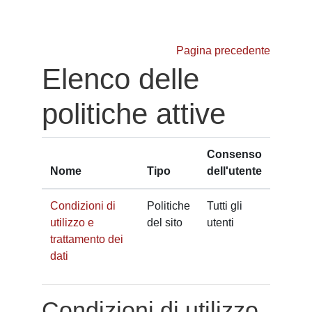
Vai al contenuto principale
Pagina precedente
Elenco delle
politiche attive
Consenso
Nome
Tipo
dell'utente
Condizioni di
Politiche
Tutti gli
utilizzo e
del sito
utenti
trattamento dei
dati
Condizioni di utilizzo