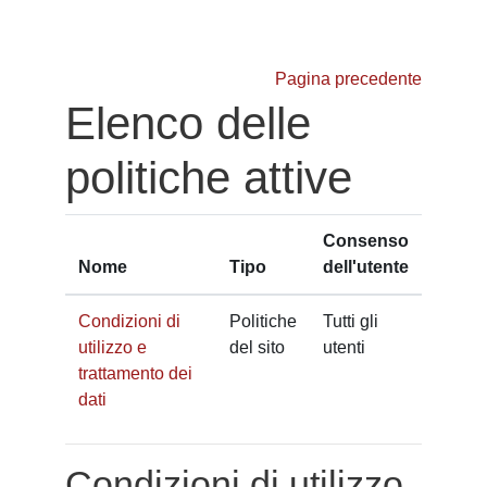
Vai al contenuto principale
Pagina precedente
Elenco delle
politiche attive
Consenso
Nome
Tipo
dell'utente
Condizioni di
Politiche
Tutti gli
utilizzo e
del sito
utenti
trattamento dei
dati
Condizioni di utilizzo