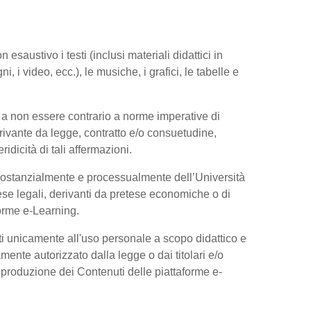
esaustivo i testi (inclusi materiali didattici in
, i video, ecc.), le musiche, i grafici, le tabelle e
 a non essere contrario a norme imperative di
 derivante da legge, contratto e/o consuetudine,
dicità di tali affermazioni.
 sostanzialmente e processualmente dell’Università
se legali, derivanti da pretese economiche o di
forme e-Learning.
ti unicamente all'uso personale a scopo didattico e
ente autorizzato dalla legge o dai titolari e/o
riproduzione dei Contenuti delle piattaforme e-