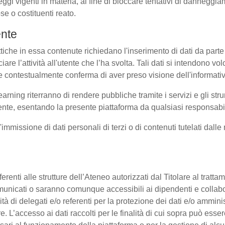
eggi vigenti in materia, al fine di bloccare tentativi di dannegg
se o costituenti reato.
ente
ttiche in essa contenute richiedano l'inserimento di dati da parte 
sociare l’attività all'utente che l’ha svolta. Tali dati si intendono 
uale contestualmente conferma di aver preso visione dell'informati
earning riterranno di rendere pubbliche tramite i servizi e gli s
te, esentando la presente piattaforma da qualsiasi responsabilit
l'immissione di dati personali di terzi o di contenuti tutelati dall
 afferenti alle strutture dell’Ateneo autorizzati dal Titolare al tra
o comunicati o saranno comunque accessibili ai dipendenti e collab
ità di delegati e/o referenti per la protezione dei dati e/o amminis
e. L’accesso ai dati raccolti per le finalità di cui sopra può esse