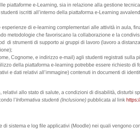
le piattaforme e-Learning, sia in relazione alla gestione tecnica d
studenti iscritti all’interno della piattaforma e-Learning avvalendo
are esperienze di e-learning complementari alle attività in aula, fi
do metodologie che favoriscano la collaborazione e la condivisio
 di strumenti di supporto ai gruppi di lavoro (lavoro a distanza
ione);
Nome, Cognome, e indirizzo e-mail) agli studenti registrati sulla p
tilizzo della piattaforma e-learning potrebbe essere richiesto di fo
ativi e dati relativi all’immagine) contenuti in documenti di identi
 relativi allo stato di salute, a condizioni di disabilità, disturbi
condo l’
Informativa studenti (Inclusione)
pubblicata al link
https:
le di sistema e log file applicativi (Moodle) nei quali vengono c