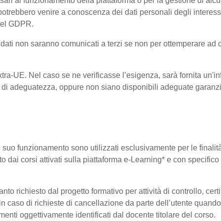
ri al funzionamento della piattaforma o per la gestione di alcu
ta, potrebbero venire a conoscenza dei dati personali degli inte
 del GDPR.
 i dati non saranno comunicati a terzi se non per ottemperare ad 
 Extra-UE. Nel caso se ne verificasse l’esigenza, sarà fornita un'i
di adeguatezza, oppure non siano disponibili adeguate garanzie 
 il suo funzionamento sono utilizzati esclusivamente per le finali
o dai corsi attivati sulla piattaforma e-Learning* e con specifico 
o richiesto dal progetto formativo per attività di controllo, certifi
i in caso di richieste di cancellazione da parte dell’utente quan
elementi oggettivamente identificati dal docente titolare del corso.