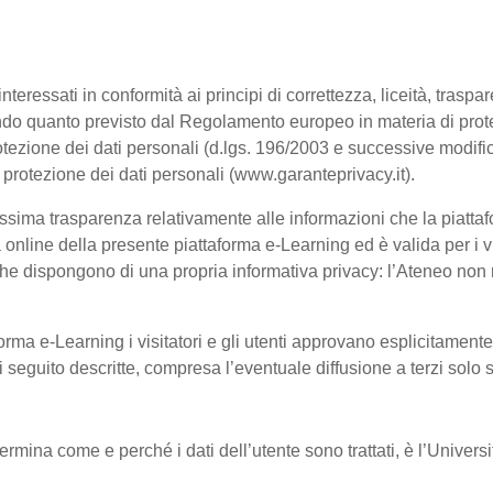
interessati in conformità ai principi di correttezza, liceità, trasp
, secondo quanto previsto dal Regolamento europeo in materia di p
tezione dei dati personali (d.lgs. 196/2003 e successive modific
a protezione dei dati personali (www.garanteprivacy.it).
ssima trasparenza relativamente alle informazioni che la piattafo
à online della presente piattaforma e-Learning ed è valida per i vi
he dispongono di una propria informativa privacy: l’Ateneo non ri
orma e-Learning i visitatori e gli utenti approvano esplicitament
 di seguito descritte, compresa l’eventuale diffusione a terzi solo
termina come e perché i dati dell’utente sono trattati, è l’Univer