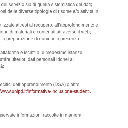
el servizio sia di quella sistemistica dei dati;
si delle diverse tipologie di risorse e/o attività in
nalizzate altresì al recupero, all'approfondimento e
ne di materiali e contenuti attraverso il web;
 in preparazione di riunioni in presenza,
iattaforma e iscritti alle medesime istanze;
rnire ulteriori dati personali idonei al
tà;
 specifici dell’apprendimento (DSA) o altre
//www.unipd.it/informativa-inclusione-studenti
.
onservate informazioni raccolte in maniera