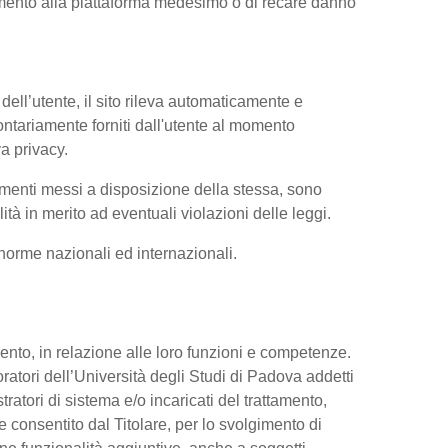
iamento alla piattaforma medesimo o di recare danno
dell’utente, il sito rileva automaticamente e
volontariamente forniti dall'utente al momento
va privacy.
trumenti messi a disposizione della stessa, sono
à in merito ad eventuali violazioni delle leggi.
e norme nazionali ed internazionali.
ttamento, in relazione alle loro funzioni e competenze.
oratori dell’Università degli Studi di Padova addetti
tratori di sistema e/o incaricati del trattamento,
re consentito dal Titolare, per lo svolgimento di