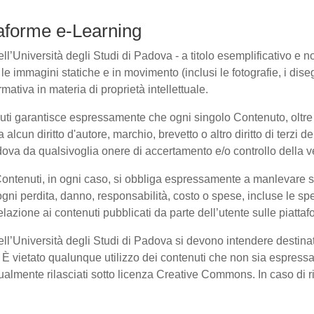
ttaforme e-Learning
l’Università degli Studi di Padova - a titolo esemplificativo e non 
e immagini statiche e in movimento (inclusi le fotografie, i disegni
rmativa in materia di proprietà intellettuale.
nuti garantisce espressamente che ogni singolo Contenuto, oltre
a alcun diritto d'autore, marchio, brevetto o altro diritto di terzi
ova da qualsivoglia onere di accertamento e/o controllo della veri
 Contenuti, in ogni caso, si obbliga espressamente a manlevare
i perdita, danno, responsabilità, costo o spese, incluse le spe
elazione ai contenuti pubblicati da parte dell’utente sulle piatta
dell’Università degli Studi di Padova si devono intendere destina
È vietato qualunque utilizzo dei contenuti che non sia espressam
entualmente rilasciati sotto licenza Creative Commons. In caso di 