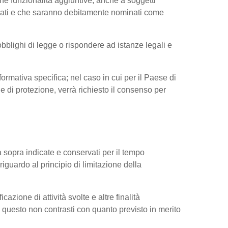
ne funzionalità aggiuntive, anche a soggetti
ressati e che saranno debitamente nominati come
obblighi di legge o rispondere ad istanze legali e
nformativa specifica; nel caso in cui per il Paese di
di protezione, verrà richiesto il consenso per
tà sopra indicate e conservati per il tempo
riguardo al principio di limitazione della
cazione di attività svolte e altre finalità
do questo non contrasti con quanto previsto in merito