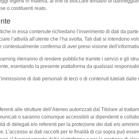
eggi vigenti in materia, al fine di bloccare tentativi di dannegg
se o costituenti reato.
ente
ttiche in essa contenute richiedano l'inserimento di dati da parte 
sociare l’attività all'utente che l’ha svolta. Tali dati si intendono 
uale contestualmente conferma di aver preso visione dell'informati
earning riterranno di rendere pubbliche tramite i servizi e gli s
te, esentando la presente piattaforma da qualsiasi responsabilit
l'immissione di dati personali di terzi o di contenuti tutelati dall
 afferenti alle strutture dell’Ateneo autorizzati dal Titolare al tra
o comunicati o saranno comunque accessibili ai dipendenti e collab
ità di delegati e/o referenti per la protezione dei dati e/o amminis
e. L’accesso ai dati raccolti per le finalità di cui sopra può esse