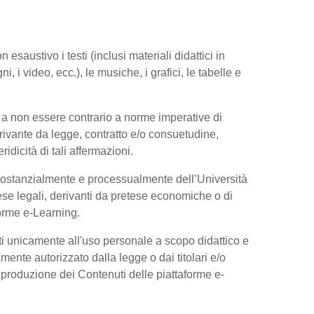
esaustivo i testi (inclusi materiali didattici in
, i video, ecc.), le musiche, i grafici, le tabelle e
 a non essere contrario a norme imperative di
 derivante da legge, contratto e/o consuetudine,
dicità di tali affermazioni.
 sostanzialmente e processualmente dell’Università
se legali, derivanti da pretese economiche o di
forme e-Learning.
ti unicamente all'uso personale a scopo didattico e
ente autorizzato dalla legge o dai titolari e/o
riproduzione dei Contenuti delle piattaforme e-