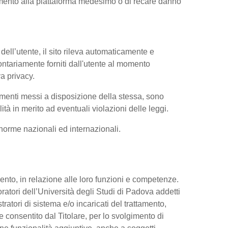
iamento alla piattaforma medesimo o di recare danno
dell’utente, il sito rileva automaticamente e
volontariamente forniti dall'utente al momento
va privacy.
trumenti messi a disposizione della stessa, sono
à in merito ad eventuali violazioni delle leggi.
e norme nazionali ed internazionali.
ttamento, in relazione alle loro funzioni e competenze.
oratori dell’Università degli Studi di Padova addetti
tratori di sistema e/o incaricati del trattamento,
re consentito dal Titolare, per lo svolgimento di