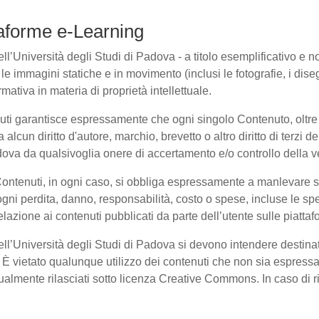
ttaforme e-Learning
l’Università degli Studi di Padova - a titolo esemplificativo e non 
e immagini statiche e in movimento (inclusi le fotografie, i disegni
rmativa in materia di proprietà intellettuale.
nuti garantisce espressamente che ogni singolo Contenuto, oltre
a alcun diritto d'autore, marchio, brevetto o altro diritto di terzi
ova da qualsivoglia onere di accertamento e/o controllo della veri
 Contenuti, in ogni caso, si obbliga espressamente a manlevare
i perdita, danno, responsabilità, costo o spese, incluse le spe
elazione ai contenuti pubblicati da parte dell’utente sulle piatta
dell’Università degli Studi di Padova si devono intendere destina
È vietato qualunque utilizzo dei contenuti che non sia espressam
entualmente rilasciati sotto licenza Creative Commons. In caso di 