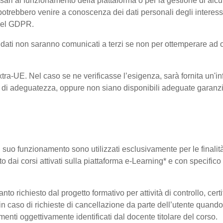
ri al funzionamento della piattaforma o per la gestione di alcu
ta, potrebbero venire a conoscenza dei dati personali degli inte
 del GDPR.
 i dati non saranno comunicati a terzi se non per ottemperare ad 
 Extra-UE. Nel caso se ne verificasse l’esigenza, sarà fornita un'i
di adeguatezza, oppure non siano disponibili adeguate garanzie 
 il suo funzionamento sono utilizzati esclusivamente per le finali
o dai corsi attivati sulla piattaforma e-Learning* e con specifico 
o richiesto dal progetto formativo per attività di controllo, certifi
i in caso di richieste di cancellazione da parte dell’utente quan
elementi oggettivamente identificati dal docente titolare del corso.