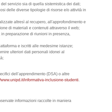
el servizio sia di quella sistemistica dei dati;
si delle diverse tipologie di risorse e/o attività in
nalizzate altresì al recupero, all'approfondimento e
ne di materiali e contenuti attraverso il web;
 in preparazione di riunioni in presenza,
iattaforma e iscritti alle medesime istanze;
rnire ulteriori dati personali idonei al
tà;
 specifici dell’apprendimento (DSA) o altre
//www.unipd.it/informativa-inclusione-studenti
.
onservate informazioni raccolte in maniera