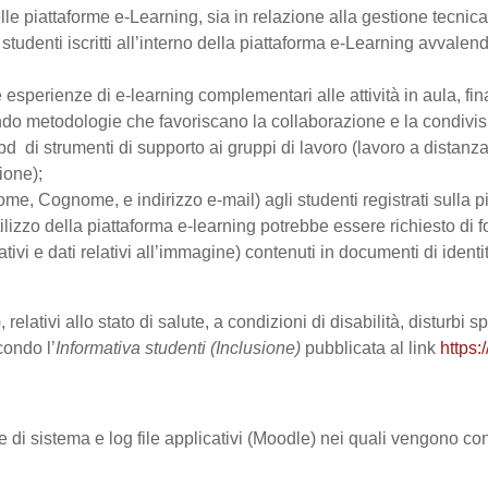
le piattaforme e-Learning, sia in relazione alla gestione tecnica d
studenti iscritti all’interno della piattaforma e-Learning avvalendo
are esperienze di e-learning complementari alle attività in aula, fi
do metodologie che favoriscano la collaborazione e la condivisio
 di strumenti di supporto ai gruppi di lavoro (lavoro a distanza
ione);
Nome, Cognome, e indirizzo e-mail) agli studenti registrati sulla p
tilizzo della piattaforma e-learning potrebbe essere richiesto di fo
ativi e dati relativi all’immagine) contenuti in documenti di identi
 relativi allo stato di salute, a condizioni di disabilità, disturbi
condo l’
Informativa studenti (Inclusione)
pubblicata al link
https:
le di sistema e log file applicativi (Moodle) nei quali vengono c