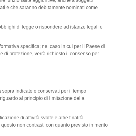
ne funzionalità aggiuntive, anche a soggetti
ressati e che saranno debitamente nominati come
obblighi di legge o rispondere ad istanze legali e
nformativa specifica; nel caso in cui per il Paese di
di protezione, verrà richiesto il consenso per
tà sopra indicate e conservati per il tempo
riguardo al principio di limitazione della
cazione di attività svolte e altre finalità
do questo non contrasti con quanto previsto in merito