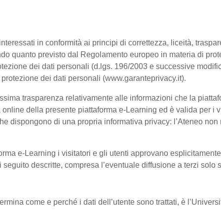
interessati in conformità ai principi di correttezza, liceità, trasp
, secondo quanto previsto dal Regolamento europeo in materia di p
tezione dei dati personali (d.lgs. 196/2003 e successive modific
a protezione dei dati personali (www.garanteprivacy.it).
ssima trasparenza relativamente alle informazioni che la piattafo
à online della presente piattaforma e-Learning ed è valida per i vi
he dispongono di una propria informativa privacy: l’Ateneo non ri
orma e-Learning i visitatori e gli utenti approvano esplicitament
 di seguito descritte, compresa l’eventuale diffusione a terzi solo
termina come e perché i dati dell’utente sono trattati, è l’Univer