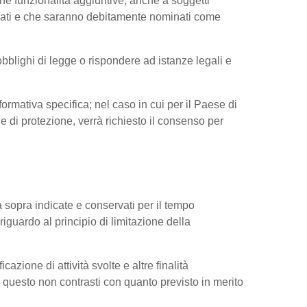
ne funzionalità aggiuntive, anche a soggetti
ressati e che saranno debitamente nominati come
obblighi di legge o rispondere ad istanze legali e
nformativa specifica; nel caso in cui per il Paese di
di protezione, verrà richiesto il consenso per
tà sopra indicate e conservati per il tempo
riguardo al principio di limitazione della
cazione di attività svolte e altre finalità
do questo non contrasti con quanto previsto in merito