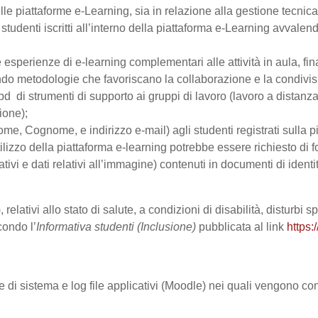
le piattaforme e-Learning, sia in relazione alla gestione tecnica d
studenti iscritti all’interno della piattaforma e-Learning avvalendo
are esperienze di e-learning complementari alle attività in aula, fi
do metodologie che favoriscano la collaborazione e la condivisio
 di strumenti di supporto ai gruppi di lavoro (lavoro a distanza
ione);
Nome, Cognome, e indirizzo e-mail) agli studenti registrati sulla p
tilizzo della piattaforma e-learning potrebbe essere richiesto di fo
ativi e dati relativi all’immagine) contenuti in documenti di identi
 relativi allo stato di salute, a condizioni di disabilità, disturbi
condo l’
Informativa studenti (Inclusione)
pubblicata al link
https:
le di sistema e log file applicativi (Moodle) nei quali vengono c