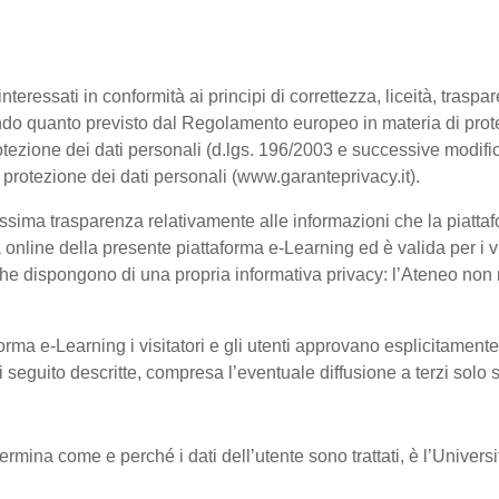
interessati in conformità ai principi di correttezza, liceità, trasp
, secondo quanto previsto dal Regolamento europeo in materia di p
tezione dei dati personali (d.lgs. 196/2003 e successive modific
a protezione dei dati personali (www.garanteprivacy.it).
ssima trasparenza relativamente alle informazioni che la piattafo
à online della presente piattaforma e-Learning ed è valida per i vi
he dispongono di una propria informativa privacy: l’Ateneo non ri
orma e-Learning i visitatori e gli utenti approvano esplicitament
 di seguito descritte, compresa l’eventuale diffusione a terzi solo
termina come e perché i dati dell’utente sono trattati, è l’Univer