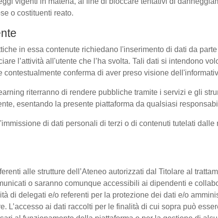
eggi vigenti in materia, al fine di bloccare tentativi di dannegg
se o costituenti reato.
ente
ttiche in essa contenute richiedano l'inserimento di dati da parte 
sociare l’attività all'utente che l’ha svolta. Tali dati si intendono 
uale contestualmente conferma di aver preso visione dell'informati
earning riterranno di rendere pubbliche tramite i servizi e gli s
te, esentando la presente piattaforma da qualsiasi responsabilit
l'immissione di dati personali di terzi o di contenuti tutelati dall
 afferenti alle strutture dell’Ateneo autorizzati dal Titolare al tra
o comunicati o saranno comunque accessibili ai dipendenti e collab
ità di delegati e/o referenti per la protezione dei dati e/o amminis
e. L’accesso ai dati raccolti per le finalità di cui sopra può esse