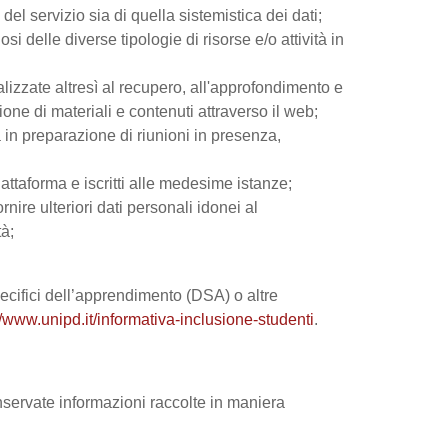
el servizio sia di quella sistemistica dei dati;
si delle diverse tipologie di risorse e/o attività in
nalizzate altresì al recupero, all'approfondimento e
ne di materiali e contenuti attraverso il web;
 in preparazione di riunioni in presenza,
iattaforma e iscritti alle medesime istanze;
rnire ulteriori dati personali idonei al
tà;
 specifici dell’apprendimento (DSA) o altre
//www.unipd.it/informativa-inclusione-studenti
.
onservate informazioni raccolte in maniera