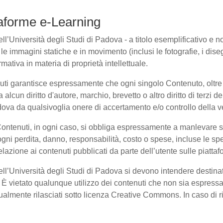
ttaforme e-Learning
l’Università degli Studi di Padova - a titolo esemplificativo e non 
e immagini statiche e in movimento (inclusi le fotografie, i disegni
rmativa in materia di proprietà intellettuale.
nuti garantisce espressamente che ogni singolo Contenuto, oltre
a alcun diritto d'autore, marchio, brevetto o altro diritto di terzi
ova da qualsivoglia onere di accertamento e/o controllo della veri
 Contenuti, in ogni caso, si obbliga espressamente a manlevare
i perdita, danno, responsabilità, costo o spese, incluse le spe
elazione ai contenuti pubblicati da parte dell’utente sulle piatta
dell’Università degli Studi di Padova si devono intendere destina
È vietato qualunque utilizzo dei contenuti che non sia espressam
entualmente rilasciati sotto licenza Creative Commons. In caso di 