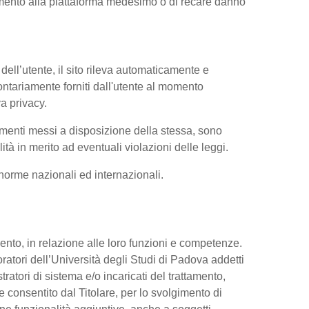
iamento alla piattaforma medesimo o di recare danno
dell’utente, il sito rileva automaticamente e
volontariamente forniti dall'utente al momento
va privacy.
trumenti messi a disposizione della stessa, sono
à in merito ad eventuali violazioni delle leggi.
e norme nazionali ed internazionali.
ttamento, in relazione alle loro funzioni e competenze.
oratori dell’Università degli Studi di Padova addetti
tratori di sistema e/o incaricati del trattamento,
re consentito dal Titolare, per lo svolgimento di