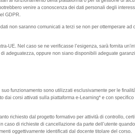
ri al funzionamento della piattaforma o per la gestione di alcu
ta, potrebbero venire a conoscenza dei dati personali degli inte
 del GDPR.
 i dati non saranno comunicati a terzi se non per ottemperare ad 
 Extra-UE. Nel caso se ne verificasse l’esigenza, sarà fornita un'i
di adeguatezza, oppure non siano disponibili adeguate garanzie 
 il suo funzionamento sono utilizzati esclusivamente per le finali
o dai corsi attivati sulla piattaforma e-Learning* e con specifico 
o richiesto dal progetto formativo per attività di controllo, certifi
i in caso di richieste di cancellazione da parte dell’utente quan
elementi oggettivamente identificati dal docente titolare del corso.