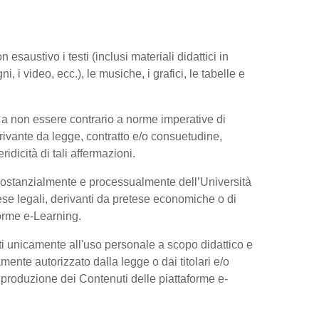
esaustivo i testi (inclusi materiali didattici in
, i video, ecc.), le musiche, i grafici, le tabelle e
 a non essere contrario a norme imperative di
 derivante da legge, contratto e/o consuetudine,
dicità di tali affermazioni.
 sostanzialmente e processualmente dell’Università
se legali, derivanti da pretese economiche o di
forme e-Learning.
ti unicamente all'uso personale a scopo didattico e
ente autorizzato dalla legge o dai titolari e/o
riproduzione dei Contenuti delle piattaforme e-