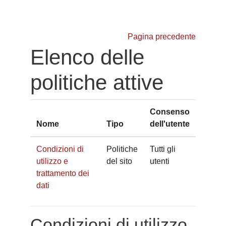
Vai al contenuto principale
Pagina precedente
Elenco delle
politiche attive
Consenso
Nome
Tipo
dell'utente
Condizioni di
Politiche
Tutti gli
utilizzo e
del sito
utenti
trattamento dei
dati
Condizioni di utilizzo