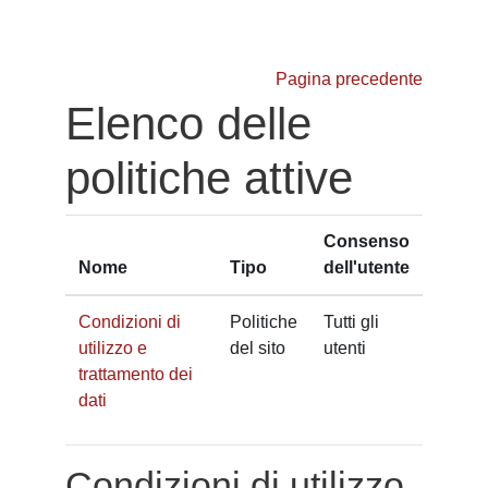
Vai al contenuto principale
Pagina precedente
Elenco delle
politiche attive
Consenso
Nome
Tipo
dell'utente
Condizioni di
Politiche
Tutti gli
utilizzo e
del sito
utenti
trattamento dei
dati
Condizioni di utilizzo