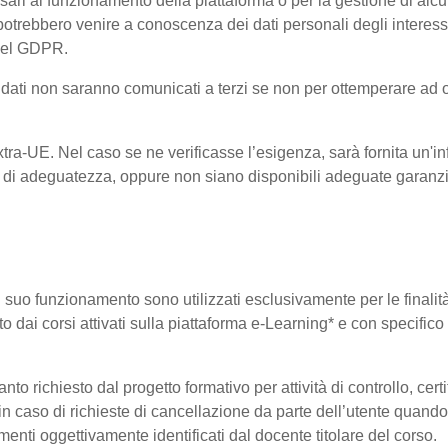
ri al funzionamento della piattaforma o per la gestione di alcu
ta, potrebbero venire a conoscenza dei dati personali degli inte
 del GDPR.
 i dati non saranno comunicati a terzi se non per ottemperare ad 
 Extra-UE. Nel caso se ne verificasse l’esigenza, sarà fornita un'i
di adeguatezza, oppure non siano disponibili adeguate garanzie 
 il suo funzionamento sono utilizzati esclusivamente per le finali
o dai corsi attivati sulla piattaforma e-Learning* e con specifico 
o richiesto dal progetto formativo per attività di controllo, certifi
i in caso di richieste di cancellazione da parte dell’utente quan
elementi oggettivamente identificati dal docente titolare del corso.