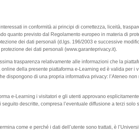
interessati in conformità ai principi di correttezza, liceità, trasp
, secondo quanto previsto dal Regolamento europeo in materia di p
tezione dei dati personali (d.lgs. 196/2003 e successive modific
a protezione dei dati personali (www.garanteprivacy.it).
ssima trasparenza relativamente alle informazioni che la piattafo
à online della presente piattaforma e-Learning ed è valida per i vi
he dispongono di una propria informativa privacy: l’Ateneo non ri
orma e-Learning i visitatori e gli utenti approvano esplicitament
 di seguito descritte, compresa l’eventuale diffusione a terzi solo
termina come e perché i dati dell’utente sono trattati, è l’Univer