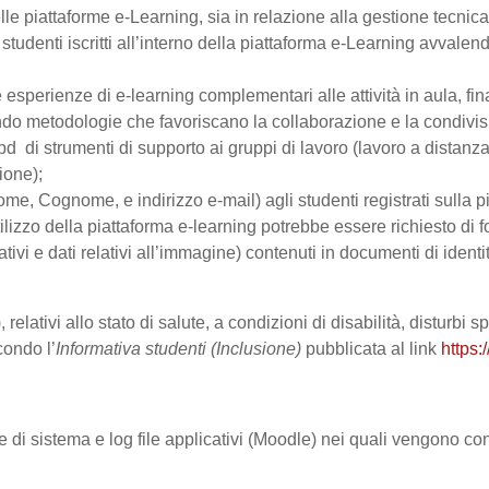
le piattaforme e-Learning, sia in relazione alla gestione tecnica d
studenti iscritti all’interno della piattaforma e-Learning avvalendo
are esperienze di e-learning complementari alle attività in aula, fi
do metodologie che favoriscano la collaborazione e la condivisio
 di strumenti di supporto ai gruppi di lavoro (lavoro a distanza
ione);
Nome, Cognome, e indirizzo e-mail) agli studenti registrati sulla p
tilizzo della piattaforma e-learning potrebbe essere richiesto di fo
ativi e dati relativi all’immagine) contenuti in documenti di identi
 relativi allo stato di salute, a condizioni di disabilità, disturbi
condo l’
Informativa studenti (Inclusione)
pubblicata al link
https:
le di sistema e log file applicativi (Moodle) nei quali vengono c