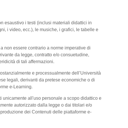
esaustivo i testi (inclusi materiali didattici in
, i video, ecc.), le musiche, i grafici, le tabelle e
 a non essere contrario a norme imperative di
 derivante da legge, contratto e/o consuetudine,
dicità di tali affermazioni.
 sostanzialmente e processualmente dell’Università
se legali, derivanti da pretese economiche o di
forme e-Learning.
ti unicamente all'uso personale a scopo didattico e
ente autorizzato dalla legge o dai titolari e/o
riproduzione dei Contenuti delle piattaforme e-