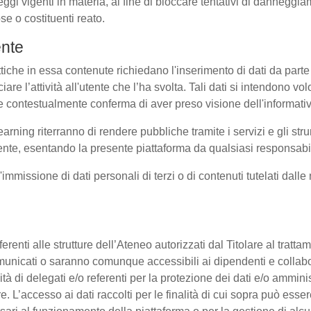
eggi vigenti in materia, al fine di bloccare tentativi di dannegg
se o costituenti reato.
ente
ttiche in essa contenute richiedano l'inserimento di dati da parte 
sociare l’attività all'utente che l’ha svolta. Tali dati si intendono 
uale contestualmente conferma di aver preso visione dell'informati
earning riterranno di rendere pubbliche tramite i servizi e gli s
te, esentando la presente piattaforma da qualsiasi responsabilit
l'immissione di dati personali di terzi o di contenuti tutelati dall
 afferenti alle strutture dell’Ateneo autorizzati dal Titolare al tra
o comunicati o saranno comunque accessibili ai dipendenti e collab
ità di delegati e/o referenti per la protezione dei dati e/o amminis
e. L’accesso ai dati raccolti per le finalità di cui sopra può esse