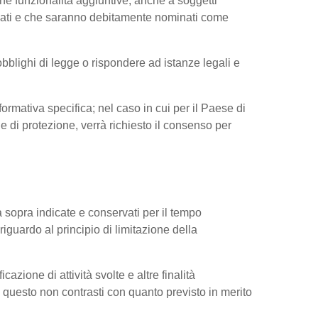
ne funzionalità aggiuntive, anche a soggetti
ressati e che saranno debitamente nominati come
obblighi di legge o rispondere ad istanze legali e
nformativa specifica; nel caso in cui per il Paese di
di protezione, verrà richiesto il consenso per
tà sopra indicate e conservati per il tempo
riguardo al principio di limitazione della
cazione di attività svolte e altre finalità
do questo non contrasti con quanto previsto in merito