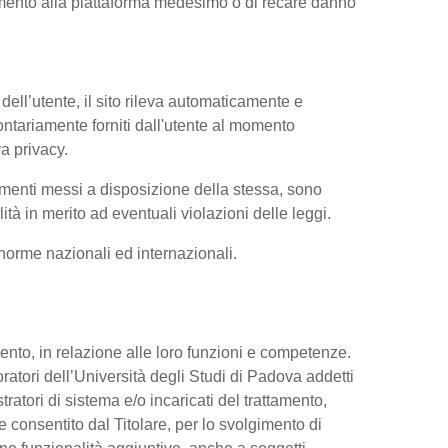
iamento alla piattaforma medesimo o di recare danno
dell’utente, il sito rileva automaticamente e
volontariamente forniti dall'utente al momento
va privacy.
trumenti messi a disposizione della stessa, sono
à in merito ad eventuali violazioni delle leggi.
e norme nazionali ed internazionali.
ttamento, in relazione alle loro funzioni e competenze.
oratori dell’Università degli Studi di Padova addetti
tratori di sistema e/o incaricati del trattamento,
re consentito dal Titolare, per lo svolgimento di