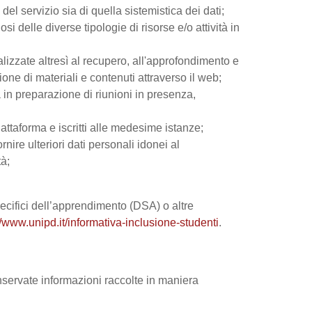
el servizio sia di quella sistemistica dei dati;
si delle diverse tipologie di risorse e/o attività in
nalizzate altresì al recupero, all'approfondimento e
ne di materiali e contenuti attraverso il web;
 in preparazione di riunioni in presenza,
iattaforma e iscritti alle medesime istanze;
rnire ulteriori dati personali idonei al
tà;
 specifici dell’apprendimento (DSA) o altre
//www.unipd.it/informativa-inclusione-studenti
.
onservate informazioni raccolte in maniera