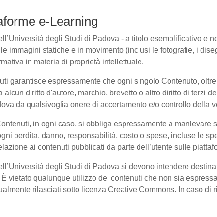
ttaforme e-Learning
l’Università degli Studi di Padova - a titolo esemplificativo e non 
e immagini statiche e in movimento (inclusi le fotografie, i disegni
rmativa in materia di proprietà intellettuale.
nuti garantisce espressamente che ogni singolo Contenuto, oltre
a alcun diritto d'autore, marchio, brevetto o altro diritto di terzi
ova da qualsivoglia onere di accertamento e/o controllo della veri
 Contenuti, in ogni caso, si obbliga espressamente a manlevare
i perdita, danno, responsabilità, costo o spese, incluse le spe
elazione ai contenuti pubblicati da parte dell’utente sulle piatta
dell’Università degli Studi di Padova si devono intendere destina
È vietato qualunque utilizzo dei contenuti che non sia espressam
entualmente rilasciati sotto licenza Creative Commons. In caso di 