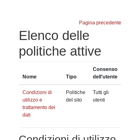
Vai al contenuto principale
Pagina precedente
Elenco delle
politiche attive
Consenso
Nome
Tipo
dell'utente
Condizioni di
Politiche
Tutti gli
utilizzo e
del sito
utenti
trattamento dei
dati
Condizioni di utilizzo