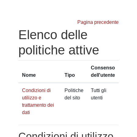
Vai al contenuto principale
Pagina precedente
Elenco delle
politiche attive
Consenso
Nome
Tipo
dell'utente
Condizioni di
Politiche
Tutti gli
utilizzo e
del sito
utenti
trattamento dei
dati
Condizioni di utilizzo