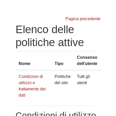
Vai al contenuto principale
Pagina precedente
Elenco delle
politiche attive
Consenso
Nome
Tipo
dell'utente
Condizioni di
Politiche
Tutti gli
utilizzo e
del sito
utenti
trattamento dei
dati
Condizioni di utilizzo