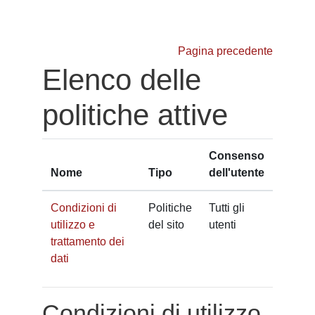
Vai al contenuto principale
Pagina precedente
Elenco delle
politiche attive
Consenso
Nome
Tipo
dell'utente
Condizioni di
Politiche
Tutti gli
utilizzo e
del sito
utenti
trattamento dei
dati
Condizioni di utilizzo