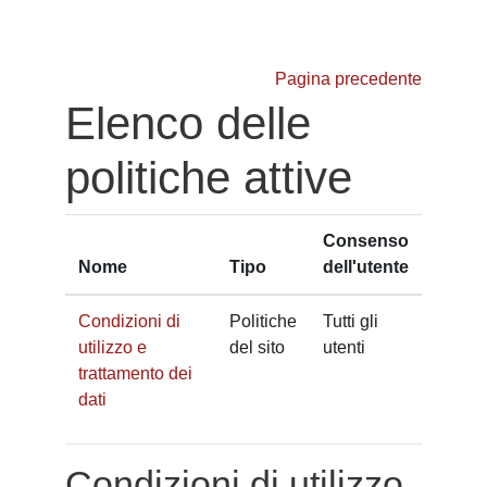
Vai al contenuto principale
Pagina precedente
Elenco delle
politiche attive
Consenso
Nome
Tipo
dell'utente
Condizioni di
Politiche
Tutti gli
utilizzo e
del sito
utenti
trattamento dei
dati
Condizioni di utilizzo