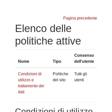
Vai al contenuto principale
Pagina precedente
Elenco delle
politiche attive
Consenso
Nome
Tipo
dell'utente
Condizioni di
Politiche
Tutti gli
utilizzo e
del sito
utenti
trattamento dei
dati
Condizioni di utilizzo