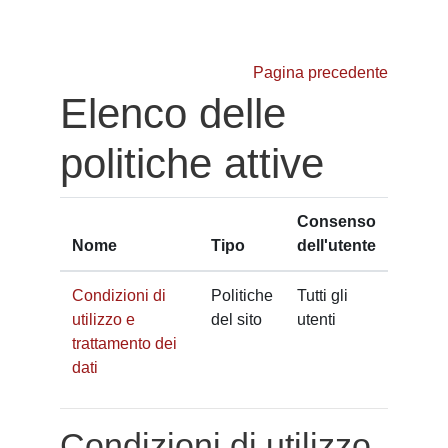
Vai al contenuto principale
Pagina precedente
Elenco delle
politiche attive
Consenso
Nome
Tipo
dell'utente
Condizioni di
Politiche
Tutti gli
utilizzo e
del sito
utenti
trattamento dei
dati
Condizioni di utilizzo