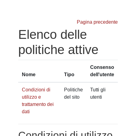
Vai al contenuto principale
Pagina precedente
Elenco delle
politiche attive
Consenso
Nome
Tipo
dell'utente
Condizioni di
Politiche
Tutti gli
utilizzo e
del sito
utenti
trattamento dei
dati
Condizioni di utilizzo