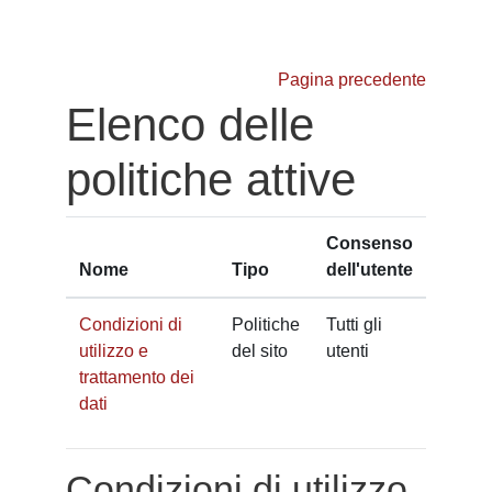
Vai al contenuto principale
Pagina precedente
Elenco delle
politiche attive
Consenso
Nome
Tipo
dell'utente
Condizioni di
Politiche
Tutti gli
utilizzo e
del sito
utenti
trattamento dei
dati
Condizioni di utilizzo